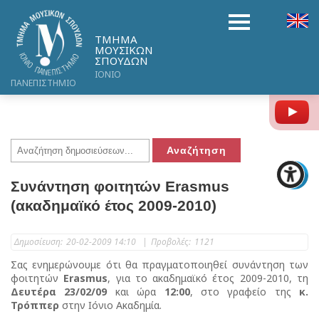
ΤΜΗΜΑ
ΜΟΥΣΙΚΩΝ
ΣΠΟΥΔΩΝ
ΙΟΝΙΟ
ΠΑΝΕΠΙΣΤΗΜΙΟ
Y
Συνάντηση φοιτητών Erasmus
(ακαδημαϊκό έτος 2009-2010)
Δημοσίευση:
20-02-2009 14:10
|
Προβολές:
1121
Σας ενημερώνουμε ότι θα πραγματοποιηθεί συνάντηση των
φοιτητών
Erasmus
, για το ακαδημαϊκό έτος 2009-2010, τη
Δευτέρα 23/02/09
και ώρα
12:00
, στο γραφείο της
κ.
Τρόππερ
στην Ιόνιο Ακαδημία.