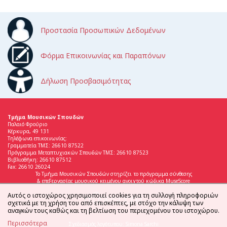
Προστασία Προσωπικών Δεδομένων
Φόρμα Επικοινωνίας και Παραπόνων
Δήλωση Προσβασιμότητας
Τμήμα Μουσικών Σπουδών
Παλαιό Φρούριο
Κέρκυρα, 49 131
Τηλέφωνα επικοινωνίας:
Γραμματεία ΤΜΣ: 26610 87522
Πρόγραμμα Μεταπτυχιακών Σπουδών ΤΜΣ: 26610 87523
Βιβλιοθήκη: 26610 87512
Fax: 26610 26024
Το Τμήμα Μουσικών Σπουδών στηρίζει το πρόγραμμα σύνθεσης
& επεξεργασίας μουσικού κειμένου ανοιχτού κώδικα MuseScore
Αυτός ο ιστοχώρος χρησιμοποιεί cookies για τη συλλογή πληροφοριών
σχετικά με τη χρήση του από επισκέπτες, με στόχο την κάλυψη των
αναγκών τους καθώς και τη βελτίωση του περιεχομένου του ιστοχώρου.
Περισσότερα
Σχεδιασμός λογότυπου: Simona Sarchi