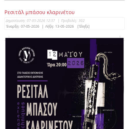
Ρεσιτάλ μπάσου κλαρινέτου
Δημοσίευση:
07-05-2026 12:37
|
Προβολές:
302
Έναρξη:
07-05-2026
|
Λήξη:
13-05-2026
[Έληξε]