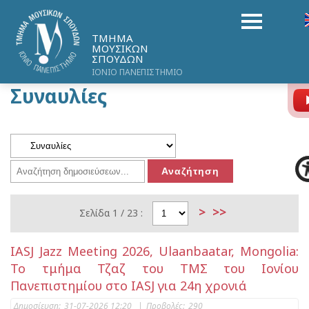
ΤΜΗΜΑ
ΜΟΥΣΙΚΩΝ
ΣΠΟΥΔΩΝ
ΙΟΝΙΟ ΠΑΝΕΠΙΣΤΗΜΙΟ
Συναυλίες
>
>>
Σελίδα 1 / 23 :
IASJ Jazz Meeting 2026, Ulaanbaatar, Mongolia:
Το τμήμα Τζαζ του ΤΜΣ του Ιονίου
Πανεπιστημίου στο IASJ για 24η χρονιά
Δημοσίευση:
31-07-2026 12:20
|
Προβολές:
290