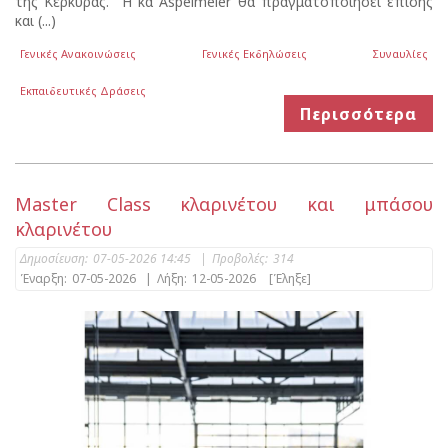
της Κέρκυρας. Η κα Aspelmeier θα πραγματοποιήσει επίσης
και (...)
Γενικές Ανακοινώσεις
Γενικές Εκδηλώσεις
Συναυλίες
Εκπαιδευτικές Δράσεις
Περισσότερα
Master Class κλαρινέτου και μπάσου
κλαρινέτου
Δημοσίευση:
07-05-2026 14:45
|
Προβολές:
314
Έναρξη:
07-05-2026
|
Λήξη:
12-05-2026
[Έληξε]