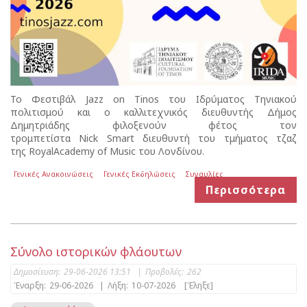
Το Φεστιβάλ Jazz on Tinos του Ιδρύματος Τηνιακού
πολιτισμού και ο καλλιτεχνικός διευθυντής Δήμος
Δημητριάδης φιλοξενούν φέτος τον
τρομπετίστα Nick Smart διευθυντή του τμήματος τζαζ
της RoyalAcademy of Music του Λονδίνου.
Γενικές Ανακοινώσεις
Γενικές Εκδηλώσεις
Συναυλίες
Περισσότερα
Σύνολο ιστορικών φλάουτων
Δημοσίευση:
29-06-2026 13:51
|
Προβολές:
262
Έναρξη:
29-06-2026
|
Λήξη:
10-07-2026
[Έληξε]