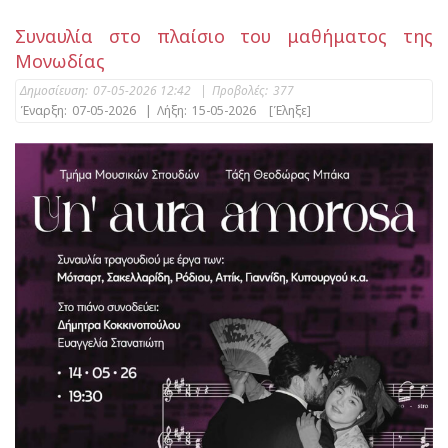
Συναυλία στο πλαίσιο του μαθήματος της
Μονωδίας
Δημοσίευση:
07-05-2026 12:42
|
Προβολές:
377
Έναρξη:
07-05-2026
|
Λήξη:
15-05-2026
[Έληξε]