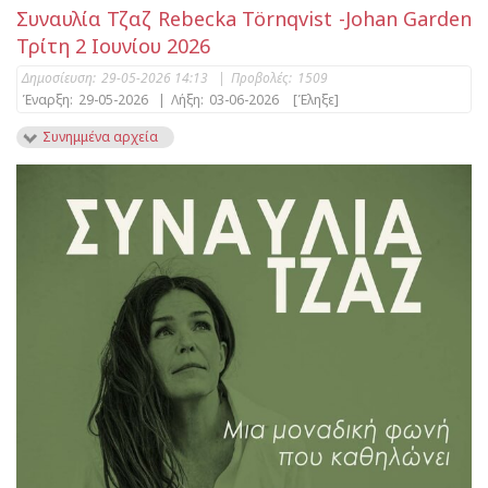
Συναυλία Τζαζ Rebecka Törnqvist -Johan Garden
Τρίτη 2 Ιουνίου 2026
Δημοσίευση:
29-05-2026 14:13
|
Προβολές:
1509
Έναρξη:
29-05-2026
|
Λήξη:
03-06-2026
[Έληξε]
Συνημμένα αρχεία