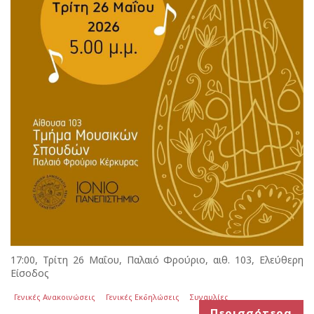
17:00, Τρίτη 26 Μαΐου, Παλαιό Φρούριο, αιθ. 103, Ελεύθερη
Είσοδος
Γενικές Ανακοινώσεις
Γενικές Εκδηλώσεις
Συναυλίες
Περισσότερα