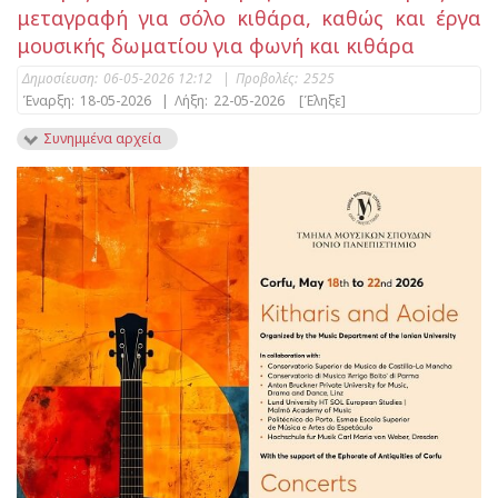
μεταγραφή για σόλο κιθάρα, καθώς και έργα
μουσικής δωματίου για φωνή και κιθάρα
Δημοσίευση:
06-05-2026 12:12
|
Προβολές:
2525
Έναρξη:
18-05-2026
|
Λήξη:
22-05-2026
[Έληξε]
Συνημμένα αρχεία