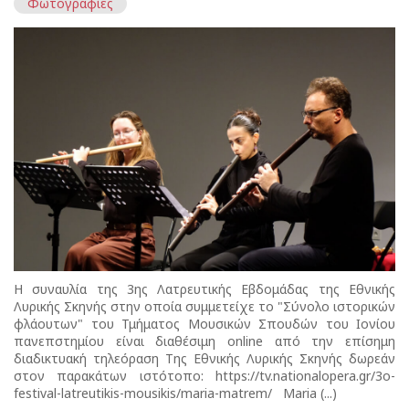
Φωτογραφίες
Η συναυλία της 3ης Λατρευτικής Εβδομάδας της Εθνικής
Λυρικής Σκηνής στην οποία συμμετείχε το "Σύνολο ιστορικών
φλάουτων" του Τμήματος Μουσικών Σπουδών του Ιονίου
πανεπστημίου είναι διαθέσιμη online από την επίσημη
διαδικτυακή τηλεόραση Της Εθνικής Λυρικής Σκηνής δωρεάν
στον παρακάτων ιστότοπο: https://tv.nationalopera.gr/3o-
festival-latreutikis-mousikis/maria-matrem/ Maria (...)