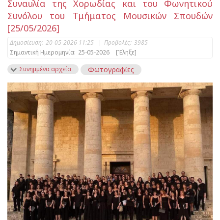
Συναυλία της Χορωδίας και του Φωνητικού
Συνόλου του Τμήματος Μουσικών Σπουδών
[25/05/2026]
Δημοσίευση:
20-05-2026 11:25
|
Προβολές:
3985
Σημαντική Ημερομηνία:
25-05-2026
[Έληξε]
Συνημμένα αρχεία
Φωτογραφίες