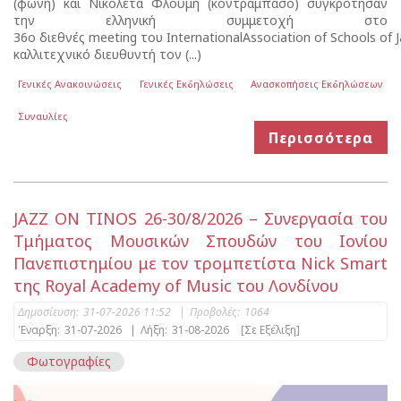
(φωνή) και Νικολέτα Φλούμη (κοντραμπάσο) συγκρότησαν
την ελληνική συμμετοχή στο
36o διεθνές meeting του InternationalAssociation of Schools of J
καλλιτεχνικό διευθυντή τον (...)
Γενικές Ανακοινώσεις
Γενικές Εκδηλώσεις
Ανασκοπήσεις Εκδηλώσεων
Συναυλίες
Περισσότερα
JAZZ ON TINOS 26-30/8/2026 – Συνεργασία του
Τμήματος Μουσικών Σπουδών του Ιονίου
Πανεπιστημίου με τον τρομπετίστα Nick Smart
της Royal Academy of Music του Λονδίνου
Δημοσίευση:
31-07-2026 11:52
|
Προβολές:
1064
Έναρξη:
31-07-2026
|
Λήξη:
31-08-2026
[Σε Εξέλιξη]
Φωτογραφίες