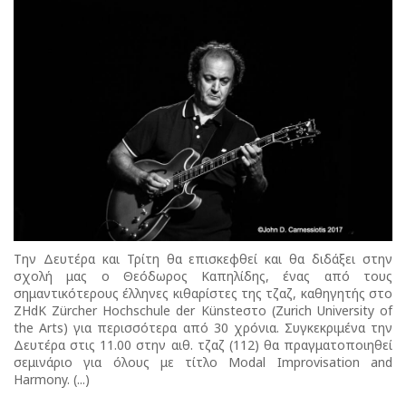
Την Δευτέρα και Τρίτη θα επισκεφθεί και θα διδάξει στην
σχολή μας ο Θεόδωρος Καπηλίδης, ένας από τους
σημαντικότερους έλληνες κιθαρίστες της τζαζ, καθηγητής στο
ZHdK Zürcher Hochschule der Künsteστο (Ζurich University of
the Arts) για περισσότερα από 30 χρόνια. Συγκεκριμένα την
Δευτέρα στις 11.00 στην αιθ. τζαζ (112) θα πραγματοποιηθεί
σεμινάριο για όλους με τίτλο Modal Improvisation and
Harmony. (...)