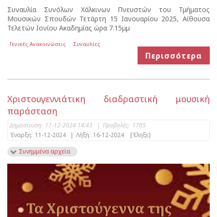
Συναυλία Συνόλων Χάλκινων Πνευστών του Τμήματος
Μουσικών Σπουδών Τετάρτη 15 Ιανουαρίου 2025, Αίθουσα
Τελετών Ιονίου Ακαδημίας ώρα 7.15μμ
Γενικές Ανακοινώσεις
Συναυλίες
Περισσότερα
Χριστουγεννιάτικη διαδραστική μουσική
παράσταση
Δημοσίευση:
11-12-2024 14:43
|
Προβολές:
1705
Έναρξη:
11-12-2024
|
Λήξη:
16-12-2024
[Έληξε]
Συνημμένα αρχεία