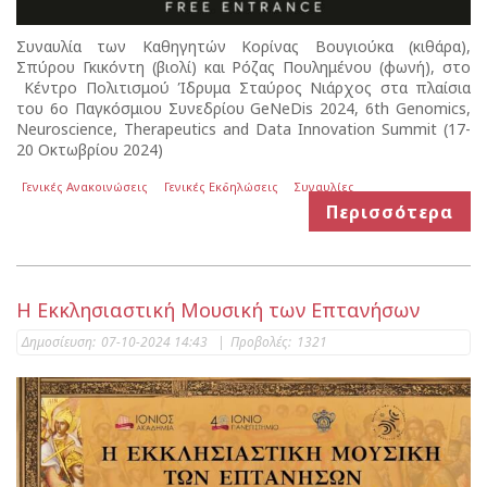
Συναυλία των Καθηγητών Κορίνας Βουγιούκα (κιθάρα),
Σπύρου Γκικόντη (βιολί) και Ρόζας Πουλημένου (φωνή), στο
Κέντρο Πολιτισμού Ίδρυμα Σταύρος Νιάρχος στα πλαίσια
του 6ο Παγκόσμιου Συνεδρίου GeNeDis 2024, 6th Genomics,
Neuroscience, Therapeutics and Data Innovation Summit (17-
20 Οκτωβρίου 2024)
Γενικές Ανακοινώσεις
Γενικές Εκδηλώσεις
Συναυλίες
Περισσότερα
Η Εκκλησιαστική Μουσική των Επτανήσων
Δημοσίευση:
07-10-2024 14:43
|
Προβολές:
1321