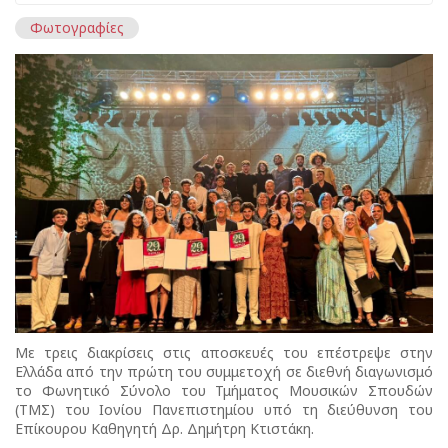
Φωτογραφίες
Με τρεις διακρίσεις στις αποσκευές του επέστρεψε στην
Ελλάδα από την πρώτη του συμμετοχή σε διεθνή διαγωνισμό
το Φωνητικό Σύνολο του Τμήματος Μουσικών Σπουδών
(ΤΜΣ) του Ιονίου Πανεπιστημίου υπό τη διεύθυνση του
Επίκουρου Καθηγητή Δρ. Δημήτρη Κτιστάκη.