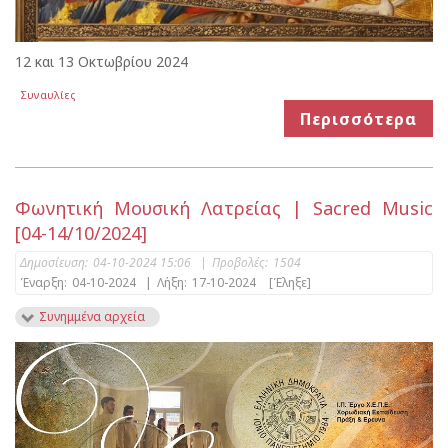
12 και 13 Οκτωβρίου 2024
Συναυλίες
Περισσότερα
Φωνητική Μουσική Λατρείας | Sacred Music
[04-14/10/2024]
Δημοσίευση:
04-10-2024 15:06
|
Προβολές:
1504
Έναρξη:
04-10-2024
|
Λήξη:
17-10-2024
[Έληξε]
Συνημμένα αρχεία