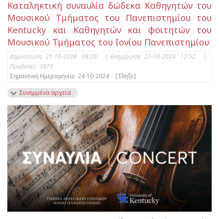
Καταληκτική συναυλία δώδεκα Καθηγητών του
Μουσικού Τμήματος του Πανεπιστημίου του
Kentucky και Καθηγητών και φοιτητών του
Μουσικού Τμήματος του Ιονίου Πανεπιστημίου
Δημοσίευση:
21-10-2024 09:20
|
Ενημέρωση:
22-10-2024 12:52
|
Προβολές:
3870
Σημαντική Ημερομηνία:
24-10-2024
[Έληξε]
Συνημμένα αρχεία