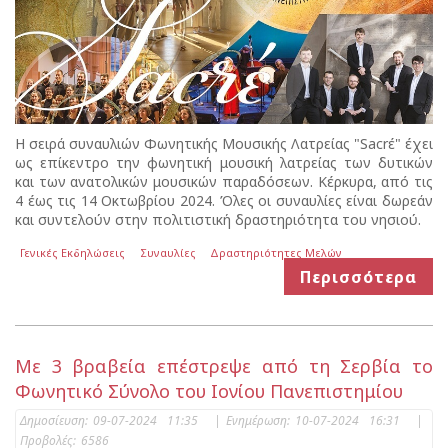
Η σειρά συναυλιών Φωνητικής Μουσικής Λατρείας "Sacrέ" έχει
ως επίκεντρο την φωνητική μουσική λατρείας των δυτικών
και των ανατολικών μουσικών παραδόσεων. Κέρκυρα, από τις
4 έως τις 14 Οκτωβρίου 2024. Όλες οι συναυλίες είναι δωρεάν
και συντελούν στην πολιτιστική δραστηριότητα του νησιού.
Γενικές Εκδηλώσεις
Συναυλίες
Δραστηριότητες Μελών
Περισσότερα
Με 3 βραβεία επέστρεψε από τη Σερβία το
Φωνητικό Σύνολο του Ιονίου Πανεπιστημίου
Δημοσίευση:
09-07-2024 11:35
|
Ενημέρωση:
10-07-2024 16:31
|
Προβολές:
6586