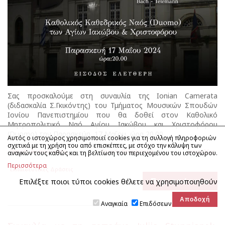
Σας προσκαλούμε στη συναυλία της Ionian Camerata
(διδασκαλία Σ.Γκικόντης) του Τμήματος Μουσικών Σπουδών
Ιονίου Πανεπιστημίου που θα δοθεί στον Καθολικό
Μητροπολιτικό Ναό Αγίου Ιακώβου και Χριστοφόρου
(Duomo) την Παρασκεύη, 17 Μαΐου, ώρα 20.00
Αυτός ο ιστοχώρος χρησιμοποιεί cookies για τη συλλογή πληροφοριών
σχετικά με τη χρήση του από επισκέπτες, με στόχο την κάλυψη των
Γενικές Ανακοινώσεις
Γενικές Εκδηλώσεις
Συναυλίες
αναγκών τους καθώς και τη βελτίωση του περιεχομένου του ιστοχώρου.
Περισσότερα
Εκπαιδευτικές Δράσεις
Περισσότερα
Επιλέξτε ποιοι τύποι cookies θέλετε να χρησιμοποιηθούν
Αναγκαία
Επιδόσεων