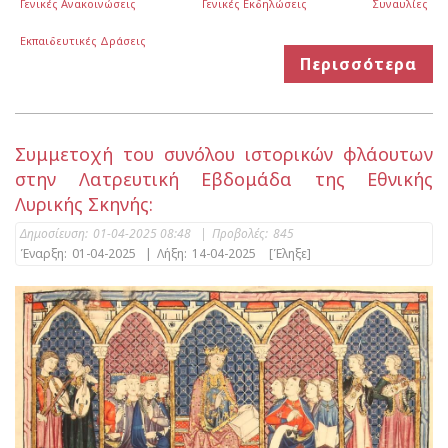
Γενικές Ανακοινώσεις
Γενικές Εκδηλώσεις
Συναυλίες
Εκπαιδευτικές Δράσεις
Περισσότερα
Συμμετοχή του συνόλου ιστορικών φλάουτων
στην Λατρευτική Εβδομάδα της Εθνικής
Λυρικής Σκηνής:
Δημοσίευση:
01-04-2025 08:48
|
Προβολές:
845
Έναρξη:
01-04-2025
|
Λήξη:
14-04-2025
[Έληξε]