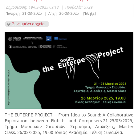
Δημοσίευση:
19-03-2025 09:13
|
Προβολές:
5729
Έναρξη:
21-03-2025
|
Λήξη:
26-03-2025
[Έληξε]
Συνημμένα αρχεία
THE EUTERPE PROJECT – From Idea to Sound: A Collaborative
Exploration between Flutists and Composers.21-25/03/2025,
Τμήμα Μουσικών Σπουδών: Σεμινάρια, Διαλέξεις, Master
Class. 26/03/2025, 19.00 Ιόνιος Ακαδημία: Τελική Συναυλία.