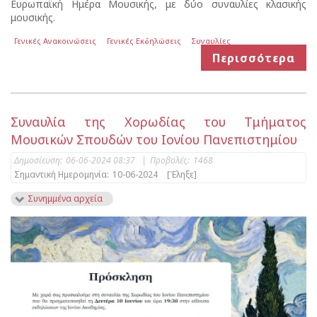
Ευρωπαϊκή Ημέρα Μουσικής, με δύο συναυλίες κλασικής
μουσικής.
Γενικές Ανακοινώσεις
Γενικές Εκδηλώσεις
Συναυλίες
Περισσότερα
Συναυλία της Χορωδίας του Τμήματος
Μουσικών Σπουδών του Ιονίου Πανεπιστημίου
Δημοσίευση:
06-06-2024 08:37
|
Προβολές:
1468
Σημαντική Ημερομηνία:
10-06-2024
[Έληξε]
Συνημμένα αρχεία