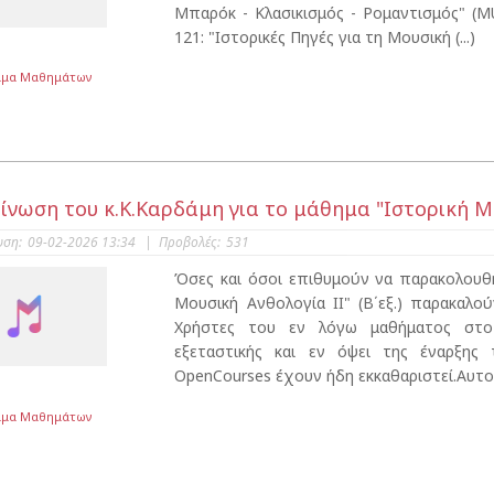
Μπαρόκ - Κλασικισμός - Ρομαντισμός" (MU
121: "Ιστορικές Πηγές για τη Μουσική (...)
μμα Μαθημάτων
ίνωση του κ.Κ.Καρδάμη για το μάθημα "Ιστορική Μο
υση:
09-02-2026 13:34
|
Προβολές:
531
Όσες και όσοι επιθυμούν να παρακολουθ
Μουσική Ανθολογία ΙΙ" (Β΄εξ.) παρακαλ
Χρήστες του εν λόγω μαθήματος στο
εξεταστικής και εν όψει της έναρξης
OpenCourses έχουν ήδη εκκαθαριστεί.Αυτον
μμα Μαθημάτων