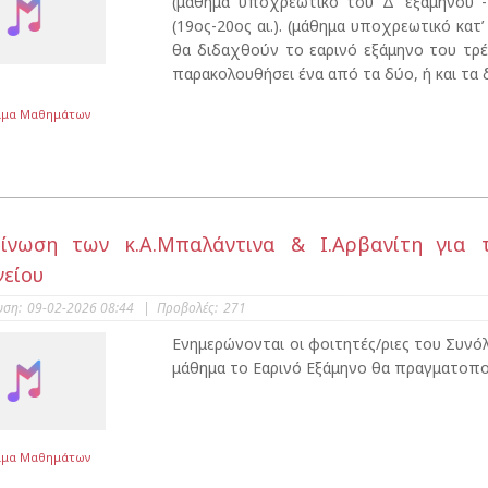
(μάθημα υποχρεωτικό του Δ’ εξαμήνου -
(19ος-20ος αι.). (μάθημα υποχρεωτικό κατ
θα διδαχθούν το εαρινό εξάμηνο του τρ
παρακολουθήσει ένα από τα δύο, ή και τα δ
μμα Μαθημάτων
ίνωση των κ.Α.Μπαλάντινα & Ι.Αρβανίτη για 
είου
υση:
09-02-2026 08:44
|
Προβολές:
271
Ενημερώνονται οι φοιτητές/ριες του Συνό
μάθημα το Εαρινό Εξάμηνο θα πραγματοποιη
μμα Μαθημάτων