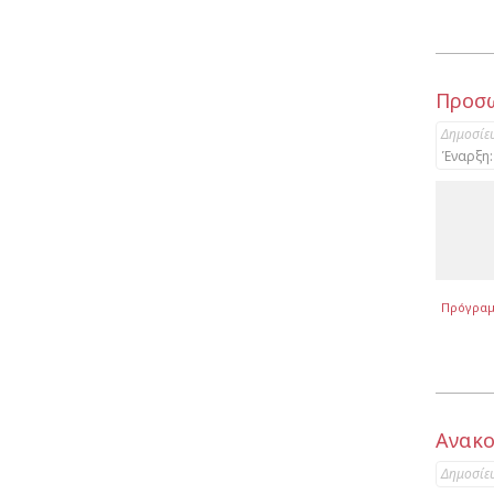
Προσω
Δημοσίε
Έναρξη:
Πρόγρα
Ανακο
Δημοσίε