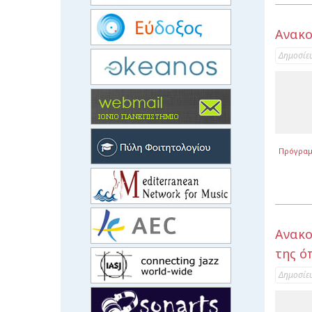
Ανακο
Δημοσίε
Πρόγρα
Ανακο
της όπ
Δημοσίε