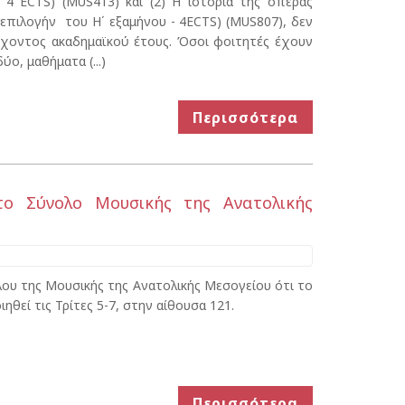
 4 ECTS) (MUS413) και (2) Η ιστορία της όπερας
’ επιλογήν του Η΄ εξαμήνου - 4ECTS) (MUS807), δεν
έχοντος ακαδημαϊκού έτους. Όσοι φοιτητές έχουν
ύο, μαθήματα (...)
Περισσότερα
το Σύνολο Μουσικής της Ανατολικής
λου της Μουσικής της Ανατολικής Μεσογείου ότι το
θεί τις Τρίτες 5-7, στην αίθουσα 121.
Περισσότερα