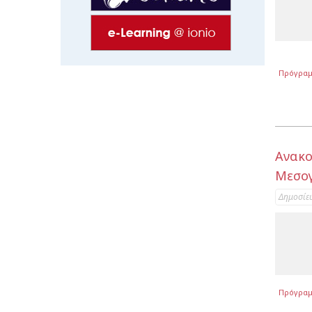
Πρόγρα
Ανακο
Μεσογ
Δημοσίε
Πρόγρα