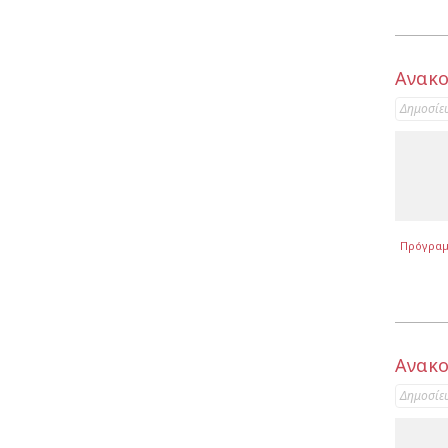
Ανακο
Δημοσίε
Πρόγρα
Ανακο
Δημοσίε