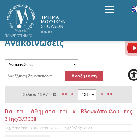
ΤΜΗΜΑ
ΜΟΥΣΙΚΩΝ
ΣΠΟΥΔΩΝ
ΙΟΝΙΟ
ΠΑΝΕΠΙΣΤΗΜΙΟ
Ανακοινώσεις
<<
<
>
>>
Σελίδα 139 / 140 :
Για τα μάθηματα του κ. Βλαγκόπουλου της
31ης/3/2008
Δημοσίευση:
31-03-2008 18:55
|
Προβολές:
1173