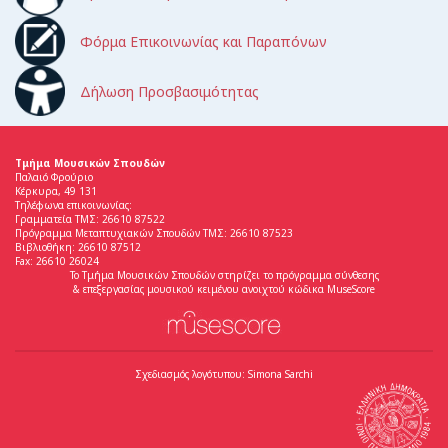
Φόρμα Επικοινωνίας και Παραπόνων
Δήλωση Προσβασιμότητας
Τμήμα Μουσικών Σπουδών
Παλαιό Φρούριο
Κέρκυρα, 49 131
Τηλέφωνα επικοινωνίας:
Γραμματεία ΤΜΣ: 26610 87522
Πρόγραμμα Μεταπτυχιακών Σπουδών ΤΜΣ: 26610 87523
Βιβλιοθήκη: 26610 87512
Fax: 26610 26024
Το Τμήμα Μουσικών Σπουδών στηρίζει το πρόγραμμα σύνθεσης
& επεξεργασίας μουσικού κειμένου ανοιχτού κώδικα MuseScore
Σχεδιασμός λογότυπου: Simona Sarchi