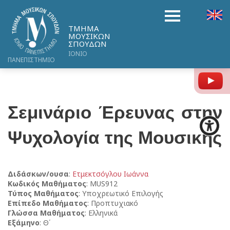
ΤΜΗΜΑ
ΜΟΥΣΙΚΩΝ
ΣΠΟΥΔΩΝ
ΙΟΝΙΟ
ΠΑΝΕΠΙΣΤΗΜΙΟ
Y
Σεμινάριο Έρευνας στην
Ψυχολογία της Μουσικής
Διδάσκων/ουσα
:
Ετμεκτσόγλου Ιωάννα
Κωδικός Μαθήματος
: MUS912
Τύπος Μαθήματος
: Υποχρεωτικό Επιλογής
Επίπεδο Μαθήματος
: Προπτυχιακό
Γλώσσα Μαθήματος
: Ελληνικά
Εξάμηνο
: Θ΄