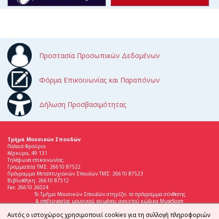
Προστασία Προσωπικών Δεδομένων
Φόρμα Επικοινωνίας και Παραπόνων
Δήλωση Προσβασιμότητας
Τμήμα Μουσικών Σπουδών
Παλαιό Φρούριο
Κέρκυρα, 49 131
Τηλέφωνα επικοινωνίας:
Γραμματεία ΤΜΣ: 26610 87522
Πρόγραμμα Μεταπτυχιακών Σπουδών ΤΜΣ: 26610 87523
Βιβλιοθήκη: 26610 87512
Fax: 26610 26024
Το Τμήμα Μουσικών Σπουδών στηρίζει το πρόγραμμα σύνθεσης
& επεξεργασίας μουσικού κειμένου ανοιχτού κώδικα MuseScore
Αυτός ο ιστοχώρος χρησιμοποιεί cookies για τη συλλογή πληροφοριών