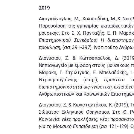
2019
Ακογιούνογλου, Μ., Χαλκιαδάκη, Μ. & Νικο
Παρουσίαση της εμπειρίας εκπαιδευτικώ
μουσικής. Στο Σ. Χ. Πανταζής, Ε. Π. Μαράκη,
Επιστημονικού Συνεδρίου: Η διεπιστημο
πρόκληση,
(σσ. 391-397). Ινστιτούτο Ανθρω
Διονυσίου, Ζ. & Κωτσοπούλου, Δ. (201
Νηπιαγωγείο με έμφαση στους μουσικούς πο
Μαράκη, Γ. Στριλιγκάς, Ε. Μπελαδάκης, Ι. 
Ντρουμπογιάννης (επιμ.),
Πρακτικά τ
διεπιστημονικότητα ως γνωστική, εκπαιδευ
Ανθρωπιστικών και Κοινωνικών Επιστημών (Ι
Διονυσίου, Ζ. & Κωνσταντάκου, Κ. (2019).
Σώματος Ελληνικού Οδηγισμού. Στο Θ. Ρά
Κοινωνία: νέες προκλήσεις, νέοι προσανατ
για τη Μουσική Εκπαίδευση
(σσ. 121-129). Θ