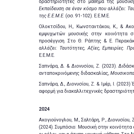
δραστηριότητες στο μάθημα της μουσική
Εκπαίδευση σε έναν κόσμο που αλλάζει: Ταυ
της Ε.Ε.Μ.Ε
. (σσ. 91-102). Ε.Ε.Μ.Ε.
Ολοκτσίδου, Η., Κωνσταντάκου, Κ., & Ακ
εμψυχωτών μουσικής στην κοινότητα στ
προσέγγιση. Στο Θ. Ράπτης & Ε. Περακάκ
αλλάζει: Ταυτότητες, Αξίες, Εμπειρίες. Π
Ε.Ε.Μ.Ε.
Σαπνάρα, Δ. & Διονυσίου, Ζ. (2023). Διδά
ανταποκρινόμενης διδασκαλίας,
Μουσικοπα
Σαπνάρα, Δ., Διονυσίου, Ζ. & Ιμέρ, Ι. (2
αφορμή για διακαλλιτεχνικές δραστηριότη
2024
Ακογιούνογλου, Μ., Σαλτάρη, Ρ., Διονυσίου,
(2024). Συμπόσιο: Μουσική στην κοινότητα σε