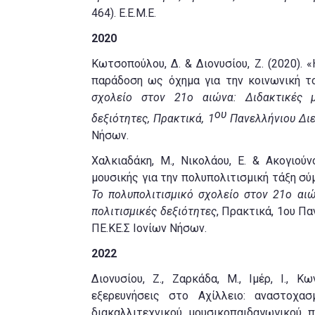
464). Ε.Ε.Μ.Ε.
2020
Κωτσοπούλου, Δ. & Διονυσίου, Ζ. (2020).
παράδοση ως όχημα για την κοινωνική το
σχολείο στον 21ο αιώνα: Διδακτικές μ
ου
δεξιότητες, Πρακτικά, 1
Πανελλήνιου Διε
Νήσων.
Χαλκιαδάκη, Μ., Νικολάου, Ε. & Ακογιού
μουσικής για την πολυπολιτισμική τάξη σύμ
Το πολυπολιτισμικό σχολείο στον 21ο αιώ
πολιτισμικές δεξιότητες
, Πρακτικά, 1ου Πα
ΠΕ.ΚΕ.Σ Ιονίων Νήσων.
2022
Διονυσίου, Ζ., Ζαρκάδα, Μ., Ιμέρ, Ι., Κ
εξερευνήσεις στο Αχίλλειο: αναστοχα
διακαλλιτεχνικού μουσικοπαιδαγωγικού 