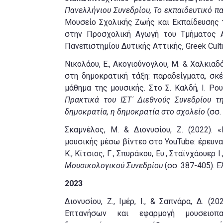
Πανελλήνιου Συνεδρίου, Το εκπαιδευτικό πα
Μουσείο Σχολικής Ζωής και Εκπαίδευσης
στην Προσχολική Αγωγή του Τμήματος Α
Πανεπιστημίου Δυτικής Αττικής, Greek Cultu
Νικολάου, Ε., Ακογιούνογλου, Μ. & Χαλκιαδ
στη δημοκρατική τάξη: παραδείγματα, σκ
μάθημα της μουσικής. Στο Σ. Καλδή, Ι. Ρου
Πρακτικά του ΙΣΤ΄ Διεθνούς Συνεδρίου τ
δημοκρατία, η δημοκρατία στο σχολείο
(σσ.
Σκαμνέλος, Μ. & Διονυσίου, Ζ. (2022).
μουσικής μέσω βίντεο στο YouTube: έρευνα
Κ., Κίτσιος, Γ., Σπυράκου, Ευ., Σταϊνχάουερ Ι.,
Μουσικολογικού Συνεδρίου
(σσ. 387-405). 
2023
Διονυσίου, Ζ., Ιμέρ, Ι., & Σαπνάρα, Δ. 
Επτανήσων και εφαρμογή μουσειοπαι