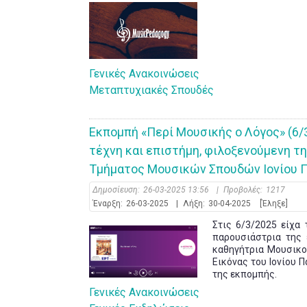
Γενικές Ανακοινώσεις
Μεταπτυχιακές Σπουδές
Εκπομπή «Περί Μουσικής ο Λόγος» (6
τέχνη και επιστήμη, φιλοξενούμενη τ
Τμήματος Μουσικών Σπουδών Ιονίου 
Δημοσίευση:
26-03-2025 13:56
|
Προβολές:
1217
Έναρξη:
26-03-2025
|
Λήξη:
30-04-2025
[Έληξε]
Στις 6/3/2025 είχα
παρουσιάστρια της
καθηγήτρια Μουσικο
Εικόνας του Ιονίου 
της εκπομπής.
Γενικές Ανακοινώσεις