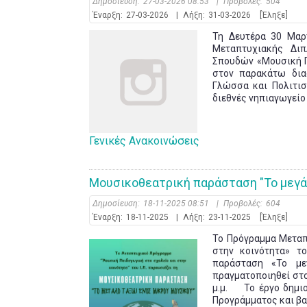
Δημοσίευση:
27-03-2026 08:53
|
Προβολές:
504
Έναρξη:
27-03-2026
|
Λήξη:
31-03-2026
[Έληξε]
Τη Δευτέρα 30 Μαρ
Μεταπτυχιακής Δι
Σπουδών «Μουσική Πα
στον παρακάτω δια
Γλώσσα και Πολιτισ
διεθνές νηπιαγωγείο τ
Γενικές Ανακοινώσεις
Μουσικοθεατρική παράσταση "Το μεγάλ
Δημοσίευση:
18-11-2025 08:51
|
Προβολές:
604
Έναρξη:
18-11-2025
|
Λήξη:
23-11-2025
[Έληξε]
Το Πρόγραμμα Μεταπ
στην κοινότητα» το
παράσταση «Το με
πραγματοποιηθεί στο
μ.μ. Το έργο δημι
Προγράμματος και βασί