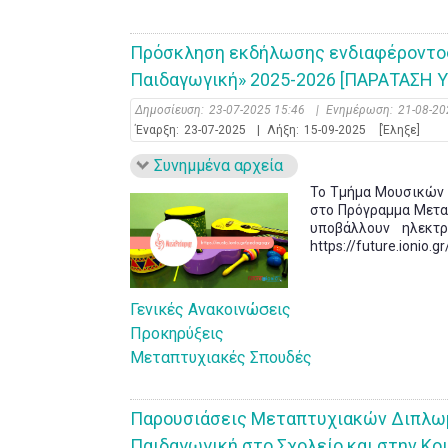
Πρόσκληση εκδήλωσης ενδιαφέροντος
Παιδαγωγική» 2025-2026 [ΠΑΡΑΤΑΣΗ 
Δημοσίευση:
23-07-2025 15:46
|
Ενημέρωση:
21-08-20
Έναρξη:
23-07-2025
|
Λήξη:
15-09-2025
[Έληξε]
Συνημμένα αρχεία
Το Τμήμα Μουσικών 
στο Πρόγραμμα Μετα
υποβάλλουν ηλεκτ
https://future.ionio.
Γενικές Ανακοινώσεις
Προκηρύξεις
Μεταπτυχιακές Σπουδές
Παρουσιάσεις Μεταπτυχιακών Διπλω
Παιδαγωγική στο Σχολείο και στην Κο