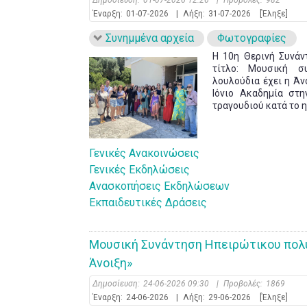
Δημοσίευση:
01-07-2026 12:26
|
Προβολές:
982
Έναρξη:
01-07-2026
|
Λήξη:
31-07-2026
[Έληξε]
Συνημμένα αρχεία
Φωτογραφίες
Η 10η Θερινή Συνάν
τίτλο: Μουσική σ
λουλούδια έχει η Άν
Ιόνιο Ακαδημία στ
τραγουδιού κατά το 
Γενικές Ανακοινώσεις
Γενικές Εκδηλώσεις
Ανασκοπήσεις Εκδηλώσεων
Εκπαιδευτικές Δράσεις
Μουσική Συνάντηση Ηπειρώτικου πολυ
Άνοιξη»
Δημοσίευση:
24-06-2026 09:30
|
Προβολές:
1869
Έναρξη:
24-06-2026
|
Λήξη:
29-06-2026
[Έληξε]