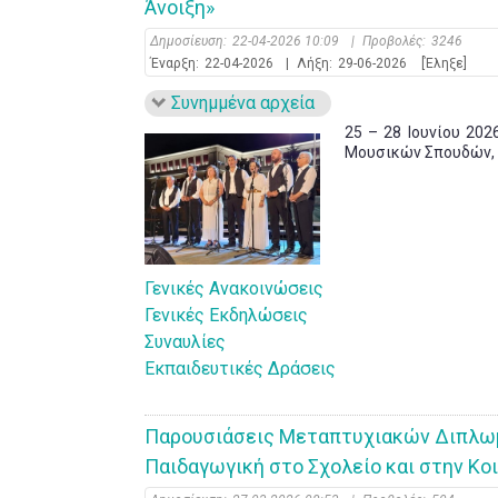
Άνοιξη»
Δημοσίευση:
22-04-2026 10:09
|
Προβολές:
3246
Έναρξη:
22-04-2026
|
Λήξη:
29-06-2026
[Έληξε]
Συνημμένα αρχεία
25 – 28 Ιουνίου 20
Μουσικών Σπουδών, Ι
Γενικές Ανακοινώσεις
Γενικές Εκδηλώσεις
Συναυλίες
Εκπαιδευτικές Δράσεις
Παρουσιάσεις Μεταπτυχιακών Διπλω
Παιδαγωγική στο Σχολείο και στην Κο