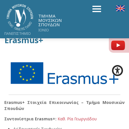
ΤΜΗΜΑ
ΜΟΥΣΙΚΩΝ
ΣΠΟΥΔΩΝ
ΙΟΝΙΟ
ΠΑΝΕΠΙΣΤΗΜΙΟ
Erasmus+
Y
Erasmus
+ Στοιχεία Επικοινωνίας – Τμήμα Μουσικών
Σπουδών
Συντονίστρια Erasmus
+
:
Kαθ. Ρία Γεωργιάδου
Διϊδρυματικές Συμφωνίες