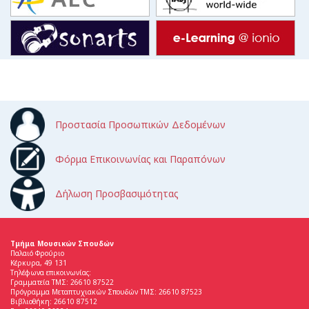
Προστασία Προσωπικών Δεδομένων
Φόρμα Επικοινωνίας και Παραπόνων
Δήλωση Προσβασιμότητας
Τμήμα Μουσικών Σπουδών
Παλαιό Φρούριο
Κέρκυρα, 49 131
Τηλέφωνα επικοινωνίας:
Γραμματεία ΤΜΣ: 26610 87522
Πρόγραμμα Μεταπτυχιακών Σπουδών ΤΜΣ: 26610 87523
Βιβλιοθήκη: 26610 87512