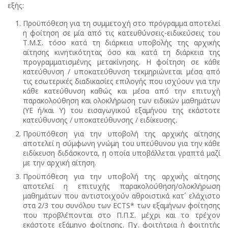
εξής:
Προϋπόθεση για τη συμμετοχή στο πρόγραμμα αποτελεί
η φοίτηση σε μία από τις κατευθύνσεις-ειδικεύσεις του
Τ.Μ.Σ. τόσο κατά τη διάρκεια υποβολής της αρχικής
αίτησης κινητικότητας όσο και κατά τη διάρκεια της
προγραμματισμένης μετακίνησης. Η φοίτηση σε κάθε
κατεύθυνση / υποκατεύθυνση τεκμηριώνεται μέσα από
τις εσωτερικές διαδικασίες επιλογής που ισχύουν για την
κάθε κατεύθυνση καθώς και μέσα από την επιτυχή
παρακολούθηση και ολοκλήρωση των ειδικών μαθημάτων
(ΥΕ ή/και Υ) του εισαγωγικού εξαμήνου της εκάστοτε
κατεύθυνσης / υποκατεύθυνσης / ειδίκευσης.
Προϋπόθεση για την υποβολή της αρχικής αίτησης
αποτελεί η σύμφωνη γνώμη του υπεύθυνου για την κάθε
ειδίκευση διδάσκοντα, η οποία υποβάλλεται γραπτά μαζί
με την αρχική αίτηση.
Προϋπόθεση για την υποβολή της αρχικής αίτησης
αποτελεί η επιτυχής παρακολούθηση/ολοκλήρωση
μαθημάτων που αντιστοιχούν αθροιστικά κατ´ ελάχιστο
στα 2/3 του συνόλου των ΕCTS* των εξαμήνων φοίτησης
που προβλέπονται στο Π.Π.Σ. μέχρι και το τρέχον
εκάστοτε εξάμηνο φοίτησης. Πχ. φοιτήτρια ή φοιτητής