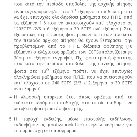
που κατά την περίοδο υποβολής της αρχικής αίτησης
ο
είναι εγγεγραμμένη/ος στο 7
εξάμηνο σπουδών πρέπει
να έχει επιτυχώς ολοκληρώσει μαθήματα του Π.Π.Σ. από
τα εξάμηνα 1-6 που να αντιστοιχούν κατ´ ελάχιστο σε
120ECTS (2/3 x 6 εξάμηνα x 30 ECTS ανά εξάμηνο). Στις
εξαιρετικές περιπτώσεις φοιτητριών/φοιτητών που κατά
την περίοδο αρχικής αίτησης θα έχουν ξεπεράσει την
προβλεπόμενη από το Π.Π.Σ. διάρκεια φοίτησης (10
εξάμηνα) ο ελάχιστος αριθμός των ECTSυπολογίζεται με
βάση το εξάμηνο εγγραφής. Πχ. φοιτήτρια ή φοιτητής
που κατά την περίοδο υποβολής της αρχικής αίτησης
ο
φοιτά στο 13
εξάμηνο πρέπει να έχει επιτυχώς
ολοκληρώσει μαθήματα του Π.Π.Σ. που να αντιστοιχούν
κατ´ ελάχιστο σε 240 ΕCTS (2/3 x12εξάμηνα x 30 ECTS
ανά εξάμηνο).
Η γλωσσική επάρκεια έτσι όπως ορίζεται από τα
εκάστοτε ιδρύματα υποδοχής στα οποία επιθυμεί να
μεταβεί η φοιτήτρια / ο φοιτητής.
Η παροχή ένδειξης, μέσω επιστολής εκδήλωσης
ενδιαφέροντος (motivationletter) υψηλών κινήτρων για
τη συμμετοχή στο πρόγραμμα.