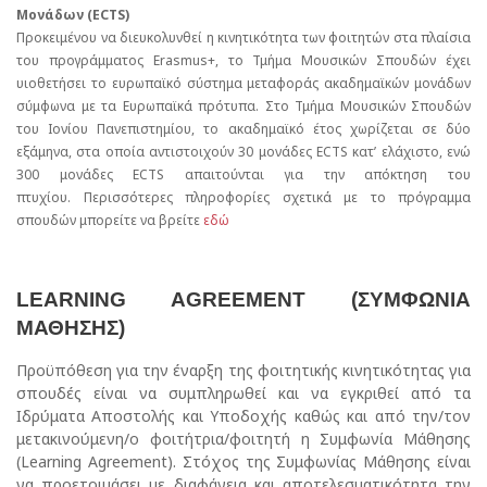
Μονάδων (ECTS)
Προκειμένου να διευκολυνθεί η κινητικότητα των φοιτητών στα πλαίσια
του προγράμματος Erasmus+, το Τμήμα Μουσικών Σπουδών έχει
υιοθετήσει το ευρωπαϊκό σύστημα μεταφοράς ακαδημαϊκών μονάδων
σύμφωνα με τα Ευρωπαϊκά πρότυπα.
Στο Τμήμα Μουσικών Σπουδών
του Ιονίου Πανεπιστημίου, το ακαδημαϊκό έτος χωρίζεται σε δύο
εξάμηνα, στα οποία αντιστοιχούν 30 μονάδες ECTS κατ’ ελάχιστο, ενώ
300 μονάδες ECTS απαιτούνται για την απόκτηση του
πτυχίου.
Περισσότερες πληροφορίες σχετικά με το πρόγραμμα
σπουδών μπορείτε να βρείτε
εδώ
LEARNING AGREEMENT (ΣΥΜΦΩΝΙΑ
ΜΑΘΗΣΗΣ)
Προϋπόθεση για την έναρξη της φοιτητικής κινητικότητας για
σπουδές είναι να συμπληρωθεί και να εγκριθεί από τα
Ιδρύματα Αποστολής και Υποδοχής καθώς και από την/τον
μετακινούμενη/ο φοιτήτρια/φοιτητή η Συμφωνία Mάθησης
(Learning Agreement). Στόχος της Συμφωνίας Μάθησης είναι
να προετοιμάσει με διαφάνεια και αποτελεσματικότητα την