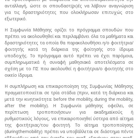
ανταλλαγή, ώστε οι σπουδαστ(ρι)ές να λάβουν αναγνώριση
για τις δραστηριότητες που ολοκλήρωσαν επιτυχώς στο
εξωτερικό.
Η Συμφωνία Μάθησης ορίζει το πρόγραμμα σπουδών που
πρέπει να ακολουθηθεί και περιλαμβάνει όλα τα μαθήματα και
δραστηριότητες τα οποία θα παρακολουθήσει η/ο φοιτήτρια/
φοιτητής κατά τη διάρκεια της φοίτησής στο ίδρυμα
υποδοχής. Το πρόγραμμα αυτό πρέπει να έχει παρόμοια,
συμπληρωματικά ή συναφή μαθησιακά αποτελέσματα σε
σχέση με το ΠΣ που ακολουθεί η φοιτήτρια/ο φοιτητής στο
οικείο ίδρυμα.
Η συμπλήρωση και επικαιροποίηση της Συμφωνίας Μάθησης
πραγματοποιείται σε τρία στάδια (πριν, κατά τη διάρκεια και
μετά την κινητικότητα: before the mobility, during the mobility,
after the mobility). H Συμφωνία μάθησης οφείλει, σε
περίπτωση τροποποιήσεων για ακαδημαϊκούς ή
ρυθμιστικούς λόγους, να επικαιροποιηθεί ύστερα από αίτημα
της φοιτήτριας/του φοιτητή. Το αίτημα τροποποίησης
(duringthemobility) πρέπει να υποβάλλεται σε διάστημα πέντε
εβδομάδων από την έναρξη του ακαδ. εξαμήνου στον ακαδ.