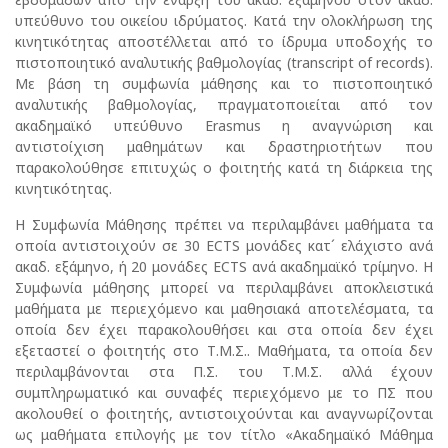
υπεύθυνο του οικείου ιδρύματος. Κατά την ολοκλήρωση της
κινητικότητας αποστέλλεται από το ίδρυμα υποδοχής το
πιστοποιητικό αναλυτικής βαθμολογίας (transcript of records).
Με βάση τη συμφωνία μάθησης και το πιστοποιητικό
αναλυτικής βαθμολογίας, πραγματοποιείται από τον
ακαδημαϊκό υπεύθυνο Erasmus η αναγνώριση και
αντιστοίχιση μαθημάτων και δραστηριοτήτων που
παρακολούθησε επιτυχώς ο φοιτητής κατά τη διάρκεια της
κινητικότητας.
Η Συμφωνία Μάθησης πρέπει να περιλαμβάνει μαθήματα τα
οποία αντιστοιχούν σε 30 ECTS μονάδες κατ´ ελάχιστο ανά
ακαδ. εξάμηνο, ή 20 μονάδες ECTS ανά ακαδημαϊκό τρίμηνο. Η
Συμφωνία μάθησης μπορεί να περιλαμβάνει αποκλειστικά
μαθήματα με περιεχόμενο και μαθησιακά αποτελέσματα, τα
οποία δεν έχει παρακολουθήσει και στα οποία δεν έχει
εξεταστεί ο φοιτητής στο Τ.Μ.Σ.. Μαθήματα, τα οποία δεν
περιλαμβάνονται στα Π.Σ. του Τ.Μ.Σ. αλλά έχουν
συμπληρωματικό και συναφές περιεχόμενο με το ΠΣ που
ακολουθεί ο φοιτητής, αντιστοιχούνται και αναγνωρίζονται
ως μαθήματα επιλογής με τον τίτλο «Ακαδημαϊκό Μάθημα