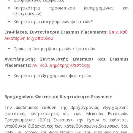
Κινητικότητα προσωπικού (εισερχομένων και
εξερχομένων)
Κινητικότητα εισερχόμενων φοιτητών*
Era-Places,
Συντονίστρια
Erasmus Placements:
Επικ. Καθ.
Αικατερίνη Μιχοπούλου
Πρακτική άσκηση φοιτητριών / φοιτητών
Αναπληρωτής Συντονιστής
Erasmus
+ και
Erasmus
Placements
:
Αν. Καθ. Δημήτρης Κτιστάκης
Κινητικότητα εξερχόμενων φοιττητών
Βραχυχρόνια Φοιτητική Κινητικότητα
Erasmus
+
Την ακαδημαϊκή ευθύνη της βραχυχρόνιας εξερχόμενης
φοιτητικής κινητικότητας και των Μεικτών Εντατικών
Προγραμμάτων (BIPs) Erasmus+ την έχουν οι εκάστοτε
υπεύθυνοι διδάσκοντες των κατευθύνσεων/ειδικεύσεων του
ΤΜΣ, οι οποίοι και φροντίζουν για την αναγνώριση των