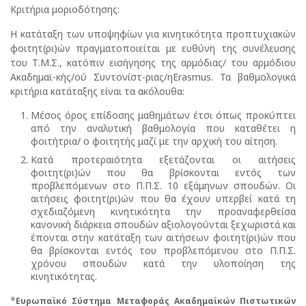
Κριτήρια μοριοδότησης:
Η κατάταξη των υποψηφίων για κινητικότητα προπτυχιακών
φοιτητ(ρι)ών πραγματοποιείται με ευθύνη της συνέλευσης
του Τ.Μ.Σ., κατόπιν εισήγησης της αρμόδιας/ του αρμόδιου
Ακαδημαϊ-κής/ού Συντονίστ-ριας/ηErasmus. Τα βαθμολογικά
κριτήρια κατάταξης είναι τα ακόλουθα:
Μέσος όρος επίδοσης μαθημάτων έτσι όπως προκύπτει
από την αναλυτική βαθμολογία που καταθέτει η
φοιτήτρια/ ο φοιτητής μαζί με την αρχική του αίτηση.
Κατά προτεραιότητα εξετάζονται οι αιτήσεις
φοιτητ(ρι)ών που θα βρίσκονται εντός των
προβλεπόμενων στο Π.Π.Σ. 10 εξάμηνων σπουδών. Οι
αιτήσεις φοιτητ(ρι)ών που θα έχουν υπερβεί κατά τη
σχεδιαζόμενη κινητικότητα την προαναφερθείσα
κανονική διάρκεια σπουδών αξιολογούνται ξεχωριστά και
έπονται στην κατάταξη των αιτήσεων φοιτητ(ρι)ών που
θα βρίσκονται εντός του προβλεπόμενου στο Π.Π.Σ.
χρόνου σπουδών κατά την υλοποίηση της
κινητικότητας.
*
Ευρωπαϊκό Σύστημα Μεταφοράς Ακαδημαϊκών Πιστωτικών