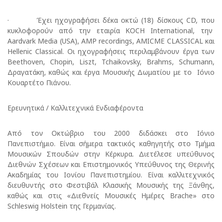
· Έχει ηχογραφήσει δέκα οκτώ (18) δίσκους CD, που
κυκλοφορούν από την εταιρία KOCH International, την
Aardvark Media (USA), AMP recordings, AMICΜE CLASSICAL και
Hellenic Classical. Οι ηχογραφήσεις περιλαμβάνουν έργα των
Beethoven, Chopin, Liszt, Tchaikovsky, Brahms, Schumann,
Δραγατάκη, καθώς και έργα Μουσικής Δωματίου με το Ιόνιο
Κουαρτέτο Πιάνου.
Ερευνητικά / Καλλιτεχνικά Ενδιαφέροντα
Από τον Οκτώβριο του 2000 διδάσκει στο Ιόνιο
Πανεπιστήμιο. Είναι σήμερα τακτικός καθηγητής στο Τμήμα
Μουσικών Σπουδών στην Κέρκυρα. Διετέλεσε υπεύθυνος
Διεθνών Σχέσεων και Επιστημονικός Υπεύθυνος της Θερινής
Ακαδημίας του Ιονίου Πανεπιστημίου. Είναι καλλιτεχνικός
διευθυντής στο Φεστιβάλ Κλασικής Μουσικής της Ξάνθης,
καθώς και στις «Διεθνείς Μουσικές Ημέρες Brache» στο
Schleswig Holstein της Γερμανίας.