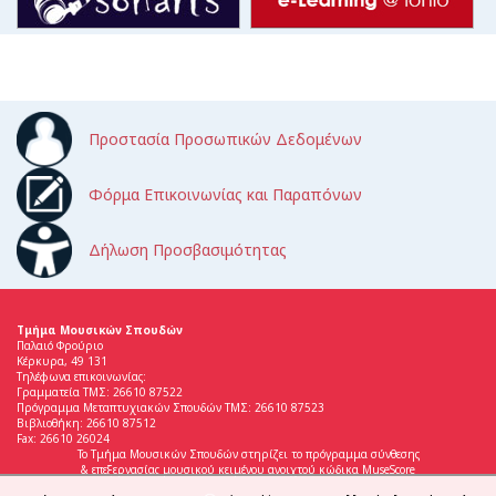
Προστασία Προσωπικών Δεδομένων
Φόρμα Επικοινωνίας και Παραπόνων
Δήλωση Προσβασιμότητας
Τμήμα Μουσικών Σπουδών
Παλαιό Φρούριο
Κέρκυρα, 49 131
Τηλέφωνα επικοινωνίας:
Γραμματεία ΤΜΣ: 26610 87522
Πρόγραμμα Μεταπτυχιακών Σπουδών ΤΜΣ: 26610 87523
Βιβλιοθήκη: 26610 87512
Fax: 26610 26024
Το Τμήμα Μουσικών Σπουδών στηρίζει το πρόγραμμα σύνθεσης
& επεξεργασίας μουσικού κειμένου ανοιχτού κώδικα MuseScore