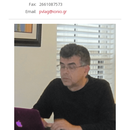
Fax:
2661087573
Email:
pvlag@ionio.gr