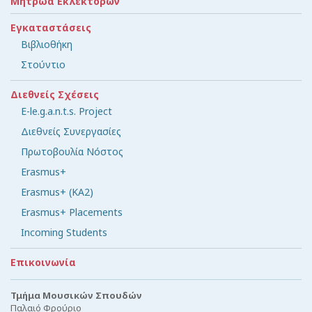
Μητρώα Εκλεκτόρων
Εγκαταστάσεις
Βιβλιοθήκη
Στούντιο
Διεθνείς Σχέσεις
E-le.g.a.n.t.s. Project
Διεθνείς Συνεργασίες
Πρωτοβουλία Νόστος
Erasmus+
Erasmus+ (KA2)
Erasmus+ Placements
Incoming Students
Επικοινωνία
Τμήμα Μουσικών Σπουδών
Παλαιό Φρούριο