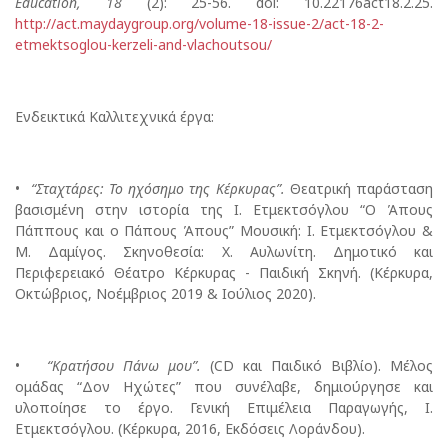
Education, 18
(2): 25-56. doi: 10.22176act18.2.25.
http://act.maydaygroup.org/volume-18-issue-2/act-18-2-
etmektsoglou-kerzeli-and-vlachoutsou/
Ενδεικτικά Καλλιτεχνικά έργα:
•
“Σταχτάρες: Το ηχόσημο της Κέρκυρας”.
Θεατρική παράσταση
βασισμένη στην ιστορία της Ι. Ετμεκτσόγλου “Ο Άπους
Πάππους και ο Πάπους Άπους” Μουσική: Ι. Ετμεκτσόγλου &
Μ. Δαμίγος. Σκηνοθεσία: Χ. Αυλωνίτη. Δημοτικό και
Περιφερειακό Θέατρο Κέρκυρας - Παιδική Σκηνή. (Κέρκυρα,
Οκτώβριος, Νοέμβριος 2019 & Ιούλιος 2020).
•
“Κρατήσου Πάνω μου”.
(CD και Παιδικό Βιβλίο). Μέλος
ομάδας “Δον Ηχώτες” που συνέλαβε, δημιούργησε και
υλοποίησε το έργο. Γενική Επιμέλεια Παραγωγής, Ι.
Ετμεκτσόγλου. (Κέρκυρα, 2016, Εκδόσεις Λοράνδου).