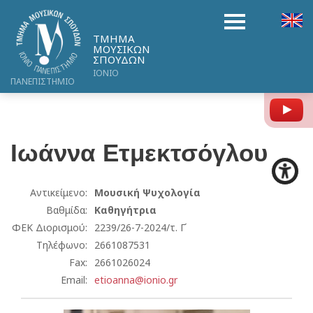
ΤΜΗΜΑ
ΜΟΥΣΙΚΩΝ
ΣΠΟΥΔΩΝ
ΙΟΝΙΟ
ΠΑΝΕΠΙΣΤΗΜΙΟ
Y
Ιωάννα
Ετμεκτσόγλου
Αντικείμενο:
Μουσική Ψυχολογία
Βαθμίδα:
Καθηγήτρια
ΦΕΚ Διορισμού:
2239/26-7-2024/τ. Γ΄
Τηλέφωνο:
2661087531
Fax:
2661026024
Email:
etioanna@ionio.gr