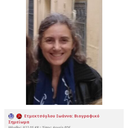
Ετμεκτσόγλου Ιωάννα: Βιογραφικό
Σημείωμα
Mέγεθος: 922.05 KB :: Τύπος: Αρχείο PDF