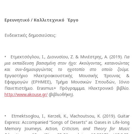
Ερευνητικό
/
Καλλιτεχνικό
Έργο
Ενδεικτικές δημοσιεύσεις:
• Ετμεκτσόγλου, Ι., Διονυσίου, Ζ. & Μνιέστρης, Α. (2019).
Για
μια εκπαίδευση βασισμένη στον ήχο: Ακούγοντας, κατανοώντας
και συν-δημιουργώντας το ηχοτοπίο στο οποίο ζούμε.
Εργαστήριο Ηλεκτροακουστικής Μουσικής Έρευνας &
Εφαρμογών (ΕΡΗΜΕΕ), Τμήμα Μουσικών Σπουδών, Ιόνιο
Πανεπιστήμιο. Erasmus+ Πρόγραμμμα. Ηλεκτρονικό βιβλίο.
http://www.akouse.gr/
(βιβλιοθήκη).
• Etmektsoglou, I., Kerzeli, K., Vlachoutsou, K. (2019). Guitar
Express: Accompanied “Songs of Deserts” as Oases in Life-long
Memory Journeys.
Action, Criticism, and Theory for Music