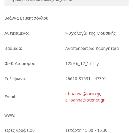
Ιωάννα Ετμεκτσόγλου
Αντικείμενο:
Ψυχολογία της Μουσικής
Βαθμίδα:
Αναπληρώτρια Καθηγήτρια
ΦΕΚ Διορισμού:
1259 6_12_17 Τ γ
Τηλέφωνο:
26610-87531, -47391
etioanna@ionio.gr
,
Email:
e_ioanna@otenet.gr
www:
Ώρες γραφείου:
Τετάρτη 15.00 - 16.30