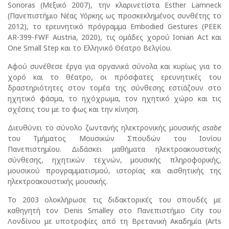
Sonoras (Μεξικό 2007), την κλαρινετίστα Esther Lamneck
(Πανεπιστήμιο Νέας Υόρκης ως προσκεκλημένος συνθέτης το
2012), το ερευνητικό πρόγραμμα Embodied Gestures (PEEK
AR-399-FWF Austria, 2020), τις ομάδες χορού Ionian Act και
One Small Step και το Ελληνικό Θέατρο Βελγίου.
Αφού συνέθεσε έργα για οργανικά σύνολα και κυρίως για το
χορό και το θέατρο, οι πρόσφατες ερευνητικές του
δραστηριότητες στον τομέα της σύνθεσης εστιάζουν στο
ηχητικό φάσμα, το ηχόχρωμα, τον ηχητικό χώρο και τις
σχέσεις του με το φως και την κίνηση.
Διευθύνει το σύνολο ζωντανής ηλεκτρονικής μουσικής
asabe
του Τμήματος Μουσικών Σπουδών του Ιονίου
Πανεπιστημίου. Διδάσκει μαθήματα ηλεκτροακουστικής
σύνθεσης, ηχητικών τεχνών, μουσικής πληροφορικής,
μουσικού προγραμματισμού, ιστορίας και αισθητικής της
ηλεκτροακουστικής μουσικής.
Το 2003 ολοκλήρωσε τις διδακτορικές του σπουδές με
καθηγητή τον Denis Smalley στο Πανεπιστήμιο City του
Λονδίνου με υποτροφίες από τη Βρετανική Ακαδημία (Arts