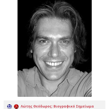
Λώτης Θεόδωρος: Βιογραφικό Σημείωμα