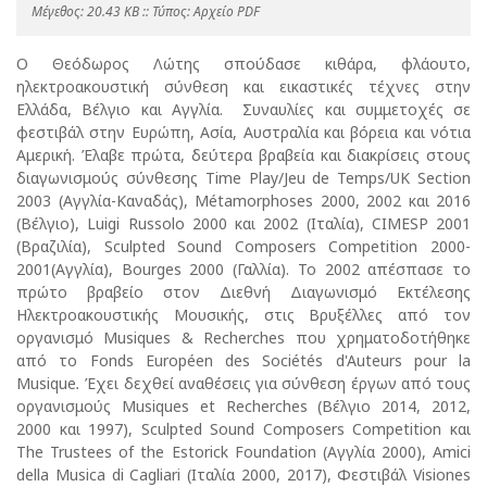
Mέγεθος: 20.43 KB :: Τύπος: Αρχείο PDF
Ο Θεόδωρος Λώτης σπούδασε κιθάρα, φλάουτο,
ηλεκτροακουστική σύνθεση και εικαστικές τέχνες στην
Ελλάδα, Βέλγιο και Αγγλία. Συναυλίες και συμμετοχές σε
φεστιβάλ στην Ευρώπη, Ασία, Αυστραλία και βόρεια και νότια
Αμερική. Έλαβε πρώτα, δεύτερα βραβεία και διακρίσεις στους
διαγωνισμούς σύνθεσης Time Play/Jeu de Temps/UK Section
2003 (Αγγλία-Καναδάς), Métamorphoses 2000, 2002 και 2016
(Βέλγιο), Luigi Russolo 2000 και 2002 (Ιταλία), CIMESP 2001
(Βραζιλία), Sculpted Sound Composers Competition 2000-
2001(Αγγλία), Bourges 2000 (Γαλλία). Το 2002 απέσπασε το
πρώτο βραβείο στον Διεθνή Διαγωνισμό Εκτέλεσης
Ηλεκτροακουστικής Μουσικής, στις Βρυξέλλες από τον
οργανισμό Musiques & Recherches που χρηματοδοτήθηκε
από το Fonds Européen des Sociétés d'Auteurs pour la
Musique
.
Έχει δεχθεί αναθέσεις για σύνθεση έργων από τους
οργανισμούς Musiques et Recherches (Βέλγιο 2014, 2012,
2000 και 1997), Sculpted Sound Composers Competition και
The Trustees of the Estorick Foundation (Αγγλία 2000), Amici
della Musica di Cagliari (Ιταλία 2000, 2017), Φεστιβάλ Visiones