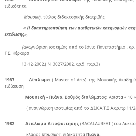
ειδικότητα
Μουσική
, τίτλος διδακτορικής διατριβής:
«
Η δραστηριοποίηση των αισθητικών κατηγοριών στην
εκτέλεσης»
,
(
αναγνώριση ισοτιμίας από το Ιόνιο Πανεπιστήμιο , αρ
Γ.Σ. Κέρκυρα
13-12-2002.( Ν. 3027/2002, αρ.5, παρ.3)
1987 Δίπλωμα
( Μaster of Arts) της Μουσικής Ακαδημί
ειδίκευση:
Μουσική
- Πιάνο.
Βαθμός διπλώματος: Άριστα « 10 
( αναγνώριση ισοτιμίας από το ΔΙ.Κ.Α.Τ.Σ.Α.αρ.πρ.11/2
1982 Δίπλωμα Αποφοίτησης
(BACALAUREAT )του Λυκείο
κλάδος
Μουσικής,
ειδικότητα
Πιάνο.