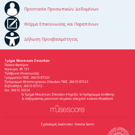
Προστασία Προσωπικών Δεδομένων
Φόρμα Επικοινωνίας και Παραπόνων
Δήλωση Προσβασιμότητας
Τμήμα Μουσικών Σπουδών
Παλαιό Φρούριο
Κέρκυρα, 49 131
Τηλέφωνα επικοινωνίας:
Γραμματεία ΤΜΣ: 26610 87522
Πρόγραμμα Μεταπτυχιακών Σπουδών ΤΜΣ: 26610 87523
Βιβλιοθήκη: 26610 87512
Fax: 26610 26024
Το Τμήμα Μουσικών Σπουδών στηρίζει το πρόγραμμα σύνθεσης
& επεξεργασίας μουσικού κειμένου ανοιχτού κώδικα MuseScore
Σχεδιασμός λογότυπου: Simona Sarchi