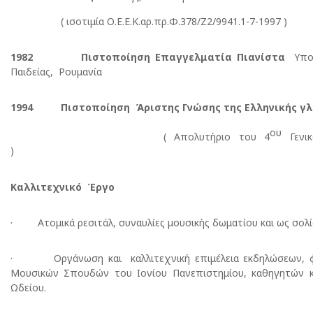
( ισοτιμία Ο.Ε.Ε.Κ.αρ.πρ.Φ.378/Ζ2/9941.1-7-1997 )
1982 Πιστοποίηση Επαγγελματία Πιανίστα
Υπου
Παιδείας, Ρουμανία
1994 Πιστοποίηση Άριστης Γνώσης της Ελληνικής γ
ου
( Απολυτήριο του 4
Γενικ
)
Καλλιτεχνικό Έργο
· Ατομικά ρεσιτάλ, συναυλίες μουσικής δωματίου και ως σολί
· Οργάνωση και καλλιτεχνική επιμέλεια εκδηλώσεων, φ
Μουσικών Σπουδών του Ιονίου Πανεπιστημίου, καθηγητών κ
Ωδείου.