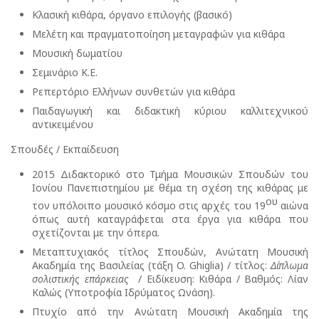
Κλασική κιθάρα, όργανο επιλογής (βασικό)
Μελέτη και πραγματοποίηση μεταγραφών για κιθάρα
Μουσική δωματίου
Σεμινάριο Κ.Ε.
Ρεπερτόριο Ελλήνων συνθετών για κιθάρα
Παιδαγωγική και διδακτική κύριου καλλιτεχνικού
αντικειμένου
Σπουδές / Εκπαίδευση
2015 Διδακτορικό στο Τμήμα Μουσικών Σπουδών του
Ιονίου Πανεπιστημίου με θέμα τη σχέση της κιθάρας με
ου
τον υπόλοιπο μουσικό κόσμο στις αρχές του 19
αιώνα
όπως αυτή καταγράφεται στα έργα για κιθάρα που
σχετίζονται με την όπερα.
Μεταπτυχιακός τίτλος Σπουδών, Ανώτατη Μουσική
Ακαδημία της Βασιλείας (τάξη O. Ghiglia) / τίτλος:
Δίπλωμα
σολιστικής επάρκειας
/ Ειδίκευση: Κιθάρα / Βαθμός: Λίαν
Καλώς (Υποτροφία Ιδρύματος Ωνάση).
Πτυχίο από την Ανώτατη Μουσική Ακαδημία της