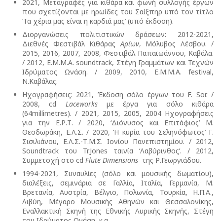
2021, Μεταγραφές για κιθάρα και φωνή συλλογής έργων
που σχετίζονται με ηρωίδες του Σαίξπηρ υπό τον τίτλο
‘Τα χέρια μας είναι η καρδιά μας’ (υπό έκδοση).
Διοργανώσεις πολιτιστικών δράσεων: 2012-2021,
Διεθνές Φεστιβάλ Κιθάρας
Αρίων
, Μόλυβος Λέσβου. /
2015, 2016, 2007, 2008, Φεστιβάλ Παπαϊωάννου, Καβάλα.
/ 2012, E.M.M.A. soundtrack, Στέγη Γραμμάτων και Τεχνών
Ιδρύματος Ωνάση. / 2009, 2010, E.M.M.A. festival,
Ν.Καβάλας.
Ηχογραφήσεις: 2021, Έκδοση σόλο έργων του F. Sor. /
2008, cd
Laceworks
με έργα για σόλο κιθάρα
(64millimetres). / 2021, 2015, 2005, 2004 Ηχογραφήσεις
για την Ε.Ρ.Τ. / 2020, ‘Διόνυσος και Επιτάφιος’ Μ.
Θεοδωράκη, Ε.Λ.Σ. / 2020, ‘Η κυρία του Σεληνόφωτος’ Γ.
Σισιλιάνου, Ε.Λ.Σ.-Τ.Μ.Σ. Ιονίου Πανεπιστημίου. / 2012,
Soundtrack του Tr.Jones ταινία ‘Λαβύρινθος’. / 2012,
Συμμετοχή στο cd
Flute
Dimensions
της Ρ.Γεωργιάδου.
1994-2021, Συναυλίες (σόλο και μουσικής δωματίου),
διαλέξεις, σεμινάρια σε Γαλλία, Ιταλία, Γερμανία, Μ.
Βρετανία, Αυστρία, Βέλγιο, Πολωνία, Τουρκία, Η.Π.Α.,
Λιβύη, Μέγαρο Μουσικής Αθηνών και Θεσσαλονίκης,
Εναλλακτική Σκηνή της Εθνικής Λυρικής Σκηνής, Στέγη
του Ιδρύματος Ωνάση, κ.α.