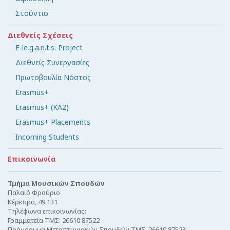
Στούντιο
Διεθνείς Σχέσεις
E-le.g.a.n.t.s. Project
Διεθνείς Συνεργασίες
Πρωτοβουλία Νόστος
Erasmus+
Erasmus+ (KA2)
Erasmus+ Placements
Incoming Students
Επικοινωνία
Τμήμα Μουσικών Σπουδών
Παλαιό Φρούριο
Κέρκυρα, 49 131
Τηλέφωνα επικοινωνίας:
Γραμματεία ΤΜΣ: 26610 87522
Πρόγραμμα Μεταπτυχιακών Σπουδών ΤΜΣ: 26610 87523