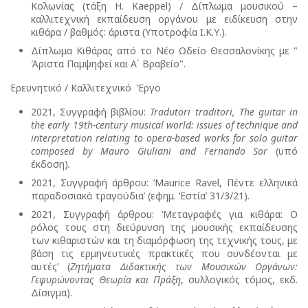
Κολωνίας (τάξη H. Kaeppel) / Δίπλωμα μουσικού –
καλλιτεχνική εκπαίδευση οργάνου με ειδίκευση στην
κιθάρα / βαθμός: άριστα (Υποτροφία Ι.Κ.Υ.).
Δίπλωμα Κιθάρας από το Νέο Ωδείο Θεσσαλονίκης με "
Άριστα Παμψηφεί και Α΄ Βραβείο".
Ερευνητικό / Καλλιτεχνικό Έργο
2021, Συγγραφή βιβλίου:
Tradutori traditori, The guitar in
the early 19th-century musical world: issues of technique and
interpretation relating to opera-based works for solo guitar
composed by Mauro Giuliani and Fernando Sor
(υπό
έκδοση)
.
2021, Συγγραφή άρθρου: ‘Maurice Ravel, Πέντε ελληνικά
παραδοσιακά τραγούδια’ (εφημ. ‘Εστία’ 31/3/21).
2021, Συγγραφή άρθρου: ‘Μεταγραφές για κιθάρα: Ο
ρόλος τους στη διεύρυνση της μουσικής εκπαίδευσης
των κιθαριστών και τη διαμόρφωση της τεχνικής τους, με
βάση τις ερμηνευτικές πρακτικές που συνδέονται με
αυτές’ (
Ζητήματα Διδακτικής των Μουσικών Οργάνων:
Γεφυρώνοντας Θεωρία και Πράξη
, συλλογικός τόμος, εκδ.
Δίσιγμα).