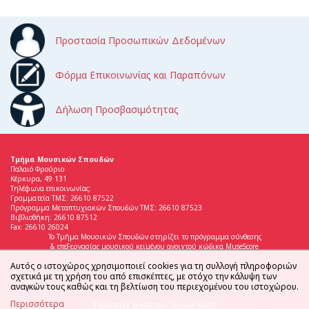
Προστασία Προσωπικών Δεδομένων
Φόρμα Επικοινωνίας και Παραπόνων
Δήλωση Προσβασιμότητας
Τμήμα Μουσικών Σπουδών
Παλαιό Φρούριο
Κέρκυρα, 49 131
Τηλέφωνα επικοινωνίας:
Γραμματεία ΤΜΣ: 26610 87522
Πρόγραμμα Μεταπτυχιακών Σπουδών ΤΜΣ: 26610 87523
Βιβλιοθήκη: 26610 87512
Fax: 26610 26024
Το Τμήμα Μουσικών Σπουδών στηρίζει το πρόγραμμα σύνθεσης
& επεξεργασίας μουσικού κειμένου ανοιχτού κώδικα MuseScore
Αυτός ο ιστοχώρος χρησιμοποιεί cookies για τη συλλογή πληροφοριών
σχετικά με τη χρήση του από επισκέπτες, με στόχο την κάλυψη των
αναγκών τους καθώς και τη βελτίωση του περιεχομένου του ιστοχώρου.
Περισσότερα
Σχεδιασμός λογότυπου: Simona Sarchi