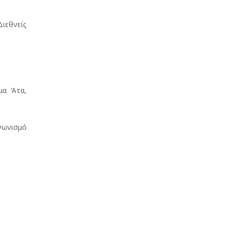
εθνείς
μα Άτα,
ωνισμό