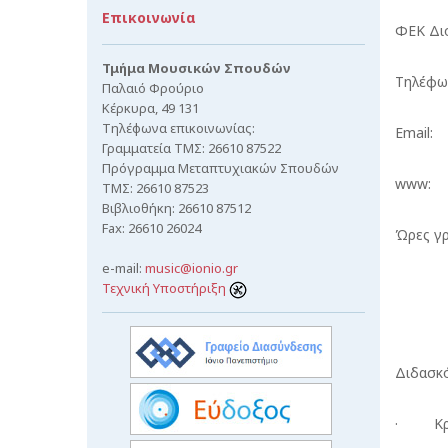
Επικοινωνία
ΦΕΚ Δι
Τμήμα Μουσικών Σπουδών
Τηλέφω
Παλαιό Φρούριο
Κέρκυρα, 49 131
Τηλέφωνα επικοινωνίας:
Email:
Γραμματεία ΤΜΣ: 26610 87522
Πρόγραμμα Μεταπτυχιακών Σπουδών
www:
ΤΜΣ: 26610 87523
Βιβλιοθήκη: 26610 87512
Fax: 26610 26024
Ώρες γρ
e-mail:
music@ionio.gr
Τεχνική Υποστήριξη
Διδασκ
· Κρο