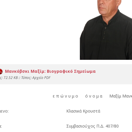
Μανκόβσκι Μαξίμ: Βιογραφικό Σημείωμα
: 72.52 KB :: Τύπος: Αρχείο PDF
 ώ ν υ μ ο ό ν ο μ α Μαξίμ Μανκόβ
μενο:
Κλασικά Κρουστά
:
Συμβασιούχος Π.Δ. 407/80