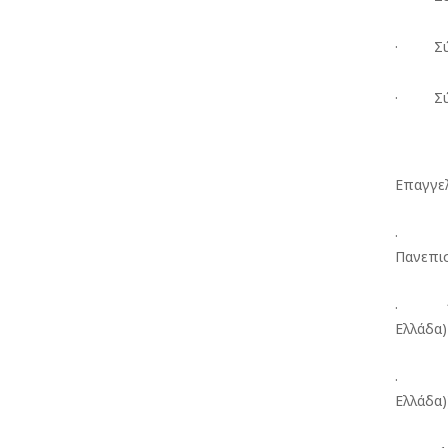
· Σύγχ
· Σύγχ
Επαγγελ
· 2007
Πανεπισ
· 1995
Ελλάδα)
· 1998
Ελλάδα)