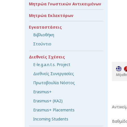
Μητρώα Γνωστικών Αντικειμένων
Μητρώα Εκλεκτόρων
Εγκαταστάσεις
Βιβλιοθήκη
Στούντιο
Διεθνείς Σχέσεις
E-le.g.a.n.t.s. Project
Διεθνείς Συνεργασίες
Mέγεθος
Πρωτοβουλία Νόστος
Erasmus+
ε π
Erasmus+ (KA2)
Αντικεί
Erasmus+ Placements
Incoming Students
Βαθμίδα