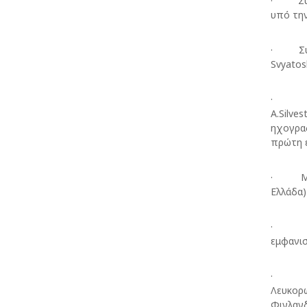
· Σύμπ
υπό την
· Σύμπ
Svyatos
· Συνε
A.Silve
ηχογρα
πρώτη 
· Μόνι
Ελλάδα)
· Ίδρυ
εμφανισ
· Συμμ
Λευκορω
Φινλανδ