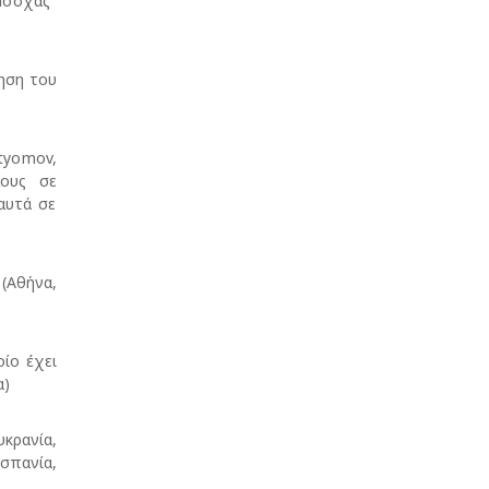
Μόσχας"
ηση του
tyomov,
λους σε
αυτά σε
(Αθήνα,
ίο έχει
α)
ρανία,
σπανία,