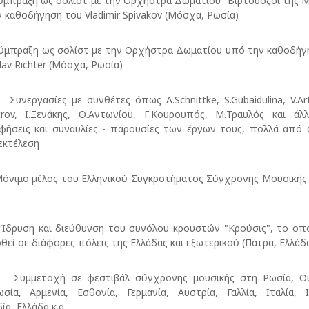
ραξη ως σολίστ με την Ορχήστρα Δωματίου "Βιρτουόζοι της 
 καθοδήγηση του Vladimir Spivakov (Μόσχα, Ρωσία)
ραξη ως σολίστ με την Ορχήστρα Δωματίου υπό την καθοδήγ
lav Richter (Μόσχα, Ρωσία)
ργασίες με συνθέτες όπως A.Schnittke, S.Gubaidulina, V.Ar
strov, Ι.Ξενάκης, Θ.Αντωνίου, Γ.Κουρουπός, Μ.Τραυλός και άλ
φήσεις και συναυλίες - παρουσίες των έργων τους, πολλά από 
εκτέλεση
μο μέλος του Ελληνικού Συγκροτήματος Σύγχρονης Μουσικής 
ση και διεύθυνση του συνόλου κρουστών "Κρούσις", το οπο
θεί σε διάφορες πόλεις της Ελλάδας και εξωτερικού (Πάτρα, Ελλάδ
ετοχή σε φεστιβάλ σύγχρονης μουσικής στη Ρωσία, Ουκ
σία, Αρμενία, Εσθονία, Γερμανία, Αυστρία, Γαλλία, Ιταλία, Ι
ία, Ελλάδα κ.α.