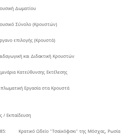
σική Δωματίου
ικό Σύνολο (Κρουστών)
νο επιλογής (Κρουστά)
αγωγική και Διδακτική Κρουστών
νάρια Κατεύθυνσης Εκτέλεσης
ωματική Εργασία στα Κρουστά
ς / Εκπαίδευση
985: Κρατικό Ωδείο "Τσαϊκόφσκι" της Μόσχας, Ρωσία