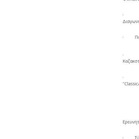
· Βρά
Διαγων
· Πολλ
· 
Καζακσ
· Δίπλ
"Classi
Ερευνητ
· Σύγχ