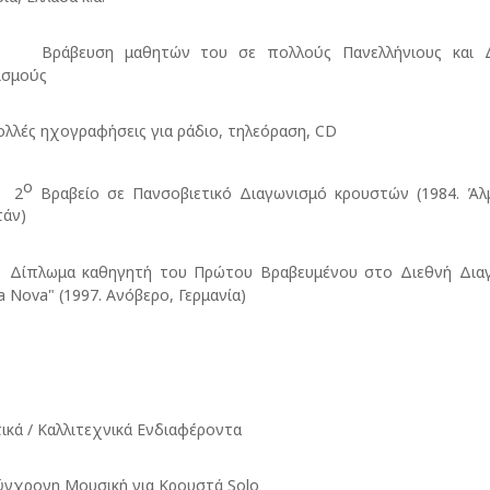
βευση μαθητών του σε πολλούς Πανελλήνιους και Δι
ισμούς
ές ηχογραφήσεις για ράδιο, τηλεόραση, CD
ο
2
Βραβείο σε Πανσοβιετικό Διαγωνισμό κρουστών (1984. Άλ
τάν)
ωμα καθηγητή του Πρώτου Βραβευμένου στο Διεθνή Διαγ
ca Nova" (1997. Ανόβερο, Γερμανία)
ικά / Καλλιτεχνικά Ενδιαφέροντα
ρονη Μουσική για Κρουστά Solo