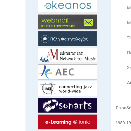
· Μου
· Μουσ
· Όργα
· Παιδ
· Σεμι
· Διπλ
Σπουδέ
1980-1