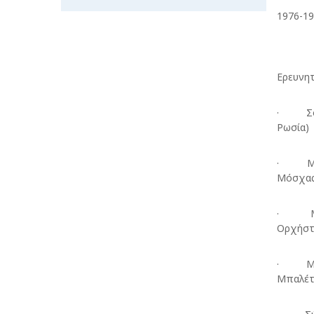
1976-1
Ερευνητ
· Σολί
Ρωσία)
· Μουσ
Μόσχα
· Μουσ
Ορχήστρ
· Μουσ
Μπαλέτο