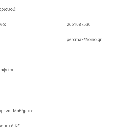
ορισμού:
νο:
2661087530
percmax@ionio.gr
αφείου:
όμενα Μαθήματα
υστά ΚΕ