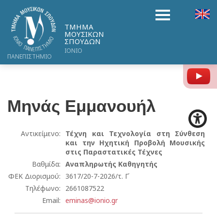
ΤΜΗΜΑ
ΜΟΥΣΙΚΩΝ
ΣΠΟΥΔΩΝ
ΙΟΝΙΟ
ΠΑΝΕΠΙΣΤΗΜΙΟ
Y
Μηνάς
Εμμανουήλ
Αντικείμενο:
Τέχνη και Τεχνολογία στη Σύνθεση
και την Ηχητική Προβολή Μουσικής
στις Παραστατικές Τέχνες
Βαθμίδα:
Αναπληρωτής Καθηγητής
ΦΕΚ Διορισμού:
3617/20-7-2026/τ. Γ΄
Τηλέφωνο:
2661087522
Email:
eminas@ionio.gr