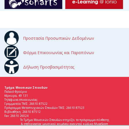
Προστασία Προσωπικών Δεδομένων
Φόρμα Επικοινωνίας και Παραπόνων
Δήλωση Προσβασιμότητας
Τμήμα Μουσικών Σπουδών
Παλαιό Φρούριο
Κέρκυρα, 49 131
Τηλέφωνα επικοινωνίας:
Γραμματεία ΤΜΣ: 26610 87522
Πρόγραμμα Μεταπτυχιακών Σπουδών ΤΜΣ: 26610 87523
Βιβλιοθήκη: 26610 87512
Fax: 26610 26024
Το Τμήμα Μουσικών Σπουδών στηρίζει το πρόγραμμα σύνθεσης
& επεξεργασίας μουσικού κειμένου ανοιχτού κώδικα MuseScore