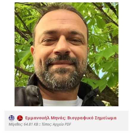
Εμμανουήλ Μηνάς: Βιογραφικό Σημείωμα
Mέγεθος: 64.81 KB :: Τύπος: Αρχείο PDF