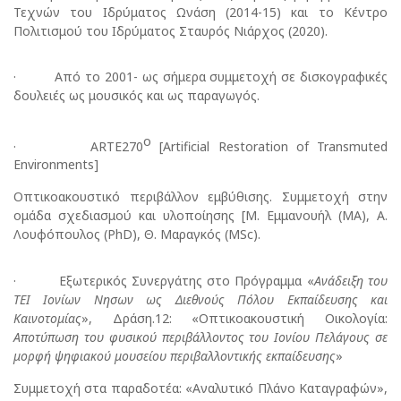
Τεχνών του Ιδρύματος Ωνάση (2014-15) και το Κέντρο
Πολιτισμού του Ιδρύματος Σταυρός Νιάρχος (2020).
· Από το 2001- ως σήμερα συμμετοχή σε δισκογραφικές
δουλειές ως μουσικός και ως παραγωγός.
o
· ARTE270
[Artificial Restoration of Transmuted
Environments]
Οπτικοακουστικό περιβάλλον εμβύθισης. Συμμετοχή στην
ομάδα σχεδιασμού και υλοποίησης [Μ. Εμμανουήλ (ΜΑ), Α.
Λουφόπουλος (PhD), Θ. Μαραγκός (MSc).
· Εξωτερικός Συνεργάτης στο Πρόγραμμα «
Ανάδειξη του
ΤΕΙ Ιονίων Νησων ως Διεθνούς Πόλου Εκπαίδευσης και
Καινοτομίας
», Δράση.12: «Οπτικοακουστική Οικολογία:
Αποτύπωση του φυσικού περιβάλλοντος του Ιονίου Πελάγους σε
μορφή ψηφιακού μουσείου περιβαλλοντικής εκπαίδευσης
»
Συμμετοχή στα παραδοτέα: «Αναλυτικό Πλάνο Καταγραφών»,