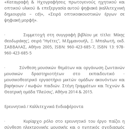
«Καταγραφή & Ηχογραφήσεις πρωτογενούς ηχητικού και
οπτικού υλικού & επεξεργασία αυτού ψηφιακά (καλλιτεχνική
δημιουργία – cd)», «Σειρά οπτικοακουστικών έργων σε
ψηφιακή μορφή».
· Συμμετοχή στη συγγραφή βιβλίου με τίτλο:
‘
M
ίκης
Θεοδωράκης’
,
σειρά “Ηγέτες”, Μ.Εμμανουήλ, Ξ. Μπαλωτή, εκδ.
ΣABBAΛAΣ, Αθήνα 2005, ISBN: 960-423-685-7, ISBN 13: 978-
960-423-685-5
· Σύνθεση μουσικών θεμάτων και οργάνωση ζωντανών
μουσικών δραστηριοτήτων στο εκπαιδευτικό -
μουσικοθεατρικό εργαστήριο μικτών ομάδων ακουόντων και
βαρήκοων / κωφών παιδιών. Στέγη Γραμμάτων και Τεχνών &
Θεατρική ομάδα ‘Πλεύσις’, Αθήνα 2014 & 2015.
Ερευνητικά / Καλλιτεχνικά Ενδιαφέροντα
· Κυρίαρχο ρόλο στο ερευνητικό του έργο παίζει η
σύνθεση ηλεκτρονικής μουσικής και ο ηχητικός σχεδιασμός