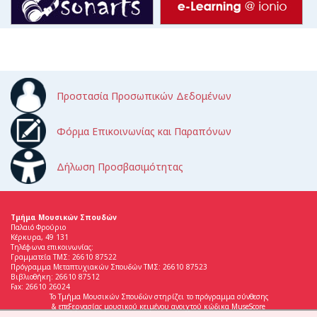
Προστασία Προσωπικών Δεδομένων
Φόρμα Επικοινωνίας και Παραπόνων
Δήλωση Προσβασιμότητας
Τμήμα Μουσικών Σπουδών
Παλαιό Φρούριο
Κέρκυρα, 49 131
Τηλέφωνα επικοινωνίας:
Γραμματεία ΤΜΣ: 26610 87522
Πρόγραμμα Μεταπτυχιακών Σπουδών ΤΜΣ: 26610 87523
Βιβλιοθήκη: 26610 87512
Fax: 26610 26024
Το Τμήμα Μουσικών Σπουδών στηρίζει το πρόγραμμα σύνθεσης
& επεξεργασίας μουσικού κειμένου ανοιχτού κώδικα MuseScore