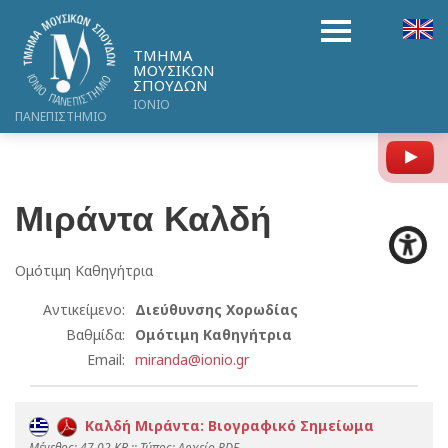
ΤΜΗΜΑ
ΜΟΥΣΙΚΩΝ
ΣΠΟΥΔΩΝ
ΙΟΝΙΟ
ΠΑΝΕΠΙΣΤΗΜΙΟ
Y
Μιράντα
Καλδή
Ομότιμη Καθηγήτρια
Αντικείμενο:
Διεύθυνσης Χορωδίας
Βαθμίδα:
Ομότιμη Καθηγήτρια
Email:
miranda@ionio.gr
Καλδή Μιράντα: Βιογραφικό Σημείωμα
Mέγεθος: 47.02 KB :: Τύπος: Αρχείο PDF