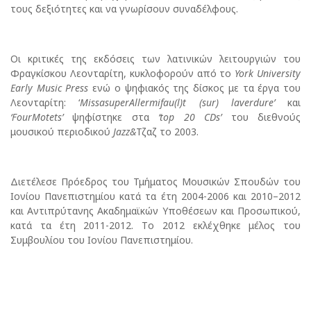
τους δεξιότητες και να γνωρίσουν συναδέλφους.
Οι κριτικές της εκδόσεις των λατινικών λειτουργιών του
Φραγκίσκου Λεονταρίτη, κυκλοφορούν από το
York University
Early Music Press
ενώ ο ψηφιακός της δίσκος με τα έργα του
Λεονταρίτη: ‘
MissasuperAllermifau
(
l
)
t
(
sur
)
laverdure
’
και
‘FourMotets’
ψηφίστηκε στα
‘
top
20
CDs
’
του διεθνούς
μουσικού περιοδικού
Jazz
&
Τζαζ το 2003.
Διετέλεσε Πρόεδρος του Τμήματος Μουσικών Σπουδών του
Ιονίου Πανεπιστημίου κατά τα έτη 2004-2006 και 2010–2012
και Αντιπρύτανης Ακαδημαϊκών Υποθέσεων και Προσωπικού,
κατά τα έτη 2011-2012. Tο 2012 εκλέχθηκε μέλος του
Συμβουλίου του Ιονίου Πανεπιστημίου.