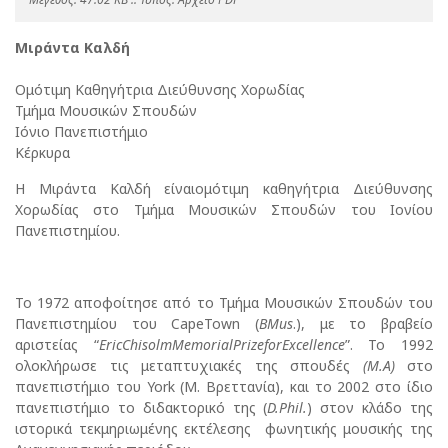
Μιράντα Καλδή
Ομότιμη Καθηγήτρια Διεύθυνσης Χορωδίας
Τμήμα Μουσικών Σπουδών
Ιόνιο Πανεπιστήμιο
Κέρκυρα
Η Μιράντα Καλδή είναιομότιμη καθηγήτρια Διεύθυνσης
Χορωδίας στο Τμήμα Μουσικών Σπουδών του Ιονίου
Πανεπιστημίου.
Το 1972 αποφοίτησε από το Τμήμα Μουσικών Σπουδών του
Πανεπιστημίου του CapeTown (
BMus
.), με το βραβείο
αριστείας “
EricChisolmMemorialPrizeforExcellence
”. To 1992
ολοκλήρωσε τις μεταπτυχιακές της σπουδές
(
M
.
A
)
στο
πανεπιστήμιο του York (Μ. Βρεττανία), και το 2002 στο ίδιο
πανεπιστήμιο το διδακτορικό της (
D
.
Phil
.
) στον κλάδο της
ιστορικά τεκμηριωμένης εκτέλεσης φωνητικής μουσικής της