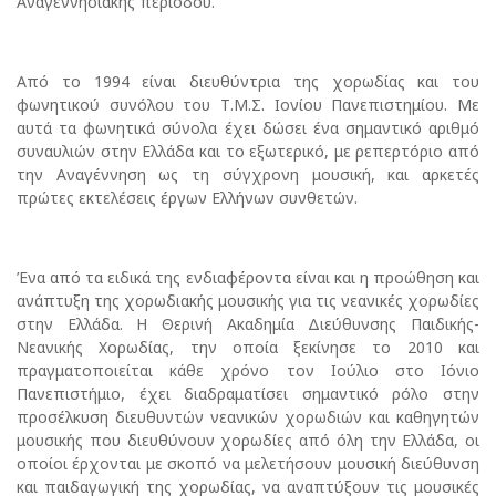
Αναγεννησιακής περιόδου.
Από το 1994 είναι διευθύντρια της χορωδίας και του
φωνητικού συνόλου του Τ.Μ.Σ. Ιονίου Πανεπιστημίου. Με
αυτά τα φωνητικά σύνολα έχει δώσει ένα σημαντικό αριθμό
συναυλιών στην Ελλάδα και το εξωτερικό, με ρεπερτόριο από
την Αναγέννηση ως τη σύγχρονη μουσική, και αρκετές
πρώτες εκτελέσεις έργων Ελλήνων συνθετών.
Ένα από τα ειδικά της ενδιαφέροντα είναι και η προώθηση και
ανάπτυξη της χορωδιακής μουσικής για τις νεανικές χορωδίες
στην Ελλάδα. Η Θερινή Ακαδημία Διεύθυνσης Παιδικής-
Νεανικής Χορωδίας, την οποία ξεκίνησε το 2010 και
πραγματοποιείται κάθε χρόνο τον Ιούλιο στο Ιόνιο
Πανεπιστήμιο, έχει διαδραματίσει σημαντικό ρόλο στην
προσέλκυση διευθυντών νεανικών χορωδιών και καθηγητών
μουσικής που διευθύνουν χορωδίες από όλη την Ελλάδα, οι
οποίοι έρχονται με σκοπό να μελετήσουν μουσική διεύθυνση
και παιδαγωγική της χορωδίας, να αναπτύξουν τις μουσικές