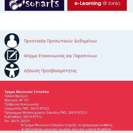
Προστασία Προσωπικών Δεδομένων
Φόρμα Επικοινωνίας και Παραπόνων
Δήλωση Προσβασιμότητας
Τμήμα Μουσικών Σπουδών
Παλαιό Φρούριο
Κέρκυρα, 49 131
Τηλέφωνα επικοινωνίας:
Γραμματεία ΤΜΣ: 26610 87522
Πρόγραμμα Μεταπτυχιακών Σπουδών ΤΜΣ: 26610 87523
Βιβλιοθήκη: 26610 87512
Fax: 26610 26024
Το Τμήμα Μουσικών Σπουδών στηρίζει το πρόγραμμα σύνθεσης
& επεξεργασίας μουσικού κειμένου ανοιχτού κώδικα MuseScore