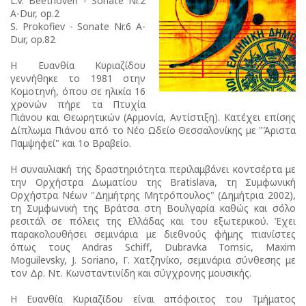
L.V. Beethoven - Sonate Νr.2
A-Dur, op.2
S. Prokofiev - Sonate Nr.6 A-
Dur, op.82
Η Ευανθία Κυριαζίδου
γεννήθηκε το 1981 στην
Κομοτηνή, όπου σε ηλικία 16
χρονών πήρε τα Πτυχία
Πιάνου και Θεωρητικών (Αρμονία, Αντίστιξη). Κατέχει επίσης
Δίπλωμα Πιάνου από το Νέο Ωδείο Θεσσαλονίκης με "Άριστα
Παμψηφεί" και 1ο Βραβείο.
Η συναυλιακή της δραστηριότητα περιλαμβάνει κοντσέρτα με
την Ορχήστρα Δωματίου της Bratislava, τη Συμφωνική
Ορχήστρα Νέων "Δημήτρης Μητρόπουλος" (Δημήτρια 2002),
τη Συμφωνική της Βράτσα στη Βουλγαρία καθώς και σόλο
ρεσιτάλ σε πόλεις της Ελλάδας και του εξωτερικού. Έχει
παρακολουθήσει σεμινάρια με διεθνούς φήμης πιανίστες
όπως τους Andras Schiff, Dubravka Tomsic, Maxim
Moguilevsky, J. Soriano, Γ. Χατζηνίκο, σεμινάρια σύνθεσης με
τον Δρ. Ντ. Κωνσταντινίδη και σύγχρονης μουσικής.
Η Ευανθία Κυριαζίδου είναι απόφοιτος του Τμήματος