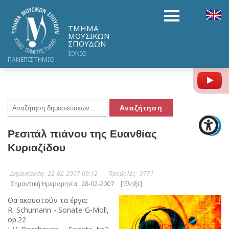
ΤΜΗΜΑ
ΜΟΥΣΙΚΩΝ
ΣΠΟΥΔΩΝ
ΙΟΝΙΟ
ΠΑΝΕΠΙΣΤΗΜΙΟ
Y
Ρεσιτάλ πιάνου της Ευανθίας
Κυριαζίδου
Δημοσίευση:
22-02-2007 09:12
|
Προβολές:
3771
Σημαντική Ημερομηνία:
28-02-2007
[Έληξε]
Θα ακουστούν τα έργα:
R. Schumann - Sonate G-Moll,
op.22