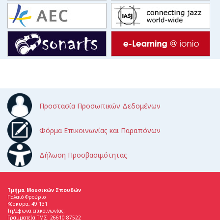
Προστασία Προσωπικών Δεδομένων
Φόρμα Επικοινωνίας και Παραπόνων
Δήλωση Προσβασιμότητας
Τμήμα Μουσικών Σπουδών
Παλαιό Φρούριο
Κέρκυρα, 49 131
Τηλέφωνα επικοινωνίας:
Γραμματεία ΤΜΣ: 26610 87522