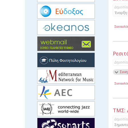
Δημοσίε
Έναρξη:
Συναυλί
Ρεσιτ
Δημοσίε
Συνη
Συναυλί
ΤΜΣ: 
Δημοσίε
Σημαντι