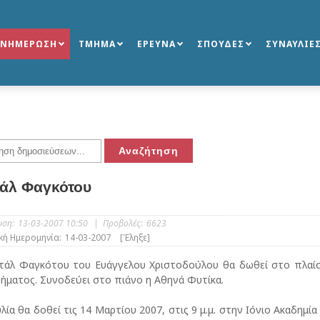
ΕΝΗΜΕΡΩΣΗ
ΤΜΗΜΑ
ΕΡΕΥΝΑ
ΣΠΟΥΔΕΣ
ΣΥΝΑΥΛΙΕ
τάλ Φαγκότου
υση:
13-03-2007 10:50
|
Προβολές:
6623
κή Ημερομηνία:
14-03-2007
[Έληξε]
ιτάλ Φαγκότου του Ευάγγελου Χριστοδούλου θα δωθεί στο πλαί
ήματος. Συνοδεύει στο πιάνο η Αθηνά Φυτίκα.
λία θα δοθεί τις 14 Μαρτίου 2007, στις 9 μ.μ. στην Ιόνιο Ακαδημία 