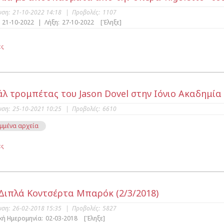
υση:
21-10-2022 14:18
|
Προβολές:
1107
21-10-2022
|
Λήξη:
27-10-2022
[Έληξε]
ες
άλ τρομπέτας του Jason Dovel στην Ιόνιο Ακαδημία
υση:
25-10-2021 10:25
|
Προβολές:
6610
μμένα αρχεία
ες
Διπλά Κοντσέρτα Μπαρόκ (2/3/2018)
υση:
26-02-2018 15:35
|
Προβολές:
5827
κή Ημερομηνία:
02-03-2018
[Έληξε]