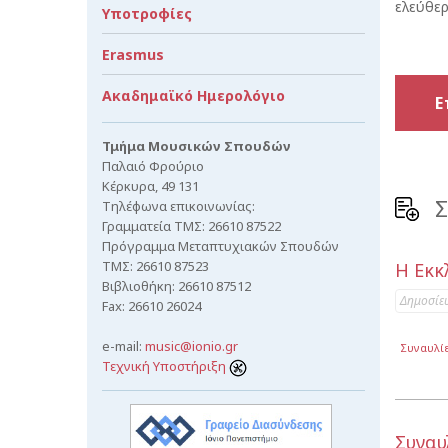
ελεύθερ
Υποτροφίες
Erasmus
Ακαδημαϊκό Ημερολόγιο
Ε
Τμήμα Μουσικών Σπουδών
Παλαιό Φρούριο
Κέρκυρα, 49 131
Σ
Τηλέφωνα επικοινωνίας:
Γραμματεία ΤΜΣ: 26610 87522
Πρόγραμμα Μεταπτυχιακών Σπουδών
ΤΜΣ: 26610 87523
Η Εκκ
Βιβλιοθήκη: 26610 87512
Δημοσίε
Fax: 26610 26024
e-mail:
music@ionio.gr
Συναυλί
Τεχνική Υποστήριξη
Συναυ