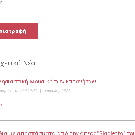
η.
πιστροφή
χετικά Νέα
λησιαστική Μουσική των Επτανήσων
υση:
07-10-2024 14:43
|
Προβολές:
1321
ες
λία με αποσπάσματα από την όπερα"Rigoletto" του 