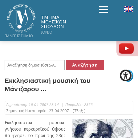
ΤΜΗΜΑ
ΜΟΥΣΙΚΩΝ
ΣΠΟΥΔΩΝ
ΙΟΝΙΟ
ΠΑΝΕΠΙΣΤΗΜΙΟ
Y
Εκκλησιαστική μουσική του
Μάντζαρου ...
Δημοσίευση:
16-04-2007 23:14
|
Προβολές:
2866
Σημαντική Ημερομηνία:
23-04-2007
[Έληξε]
Εκκλησιαστική μουσική
γνήσιου κερκυραϊκού ύφους
θα ηχήσει το πρωί της 23ης