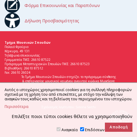
Φόρμα Επικοινωνίας και Παραπόνων
Δήλωση Προσβασιμότητας
Τμήμα Μουσικών Σπουδών
Παλαιό Φρούριο
Κέρκυρα, 49 131
Τηλέφωνα επικοινωνίας:
Γραμματεία ΤΜΣ: 26610 87522
Πρόγραμμα Μεταπτυχιακών Σπουδών ΤΜΣ: 26610 87523
Βιβλιοθήκη: 26610 87512
Fax: 26610 26024
Το Τμήμα Μουσικών Σπουδών στηρίζει το πρόγραμμα σύνθεσης
& επεξεργασίας μουσικού κειμένου ανοιχτού κώδικα MuseScore
Αυτός ο ιστοχώρος χρησιμοποιεί cookies για τη συλλογή πληροφοριών
σχετικά με τη χρήση του από επισκέπτες, με στόχο την κάλυψη των
αναγκών τους καθώς και τη βελτίωση του περιεχομένου του ιστοχώρου.
Περισσότερα
Σχεδιασμός λογότυπου: Simona Sarchi
Επιλέξτε ποιοι τύποι cookies θέλετε να χρησιμοποιηθούν
Αναγκαία
Επιδόσεων