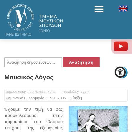
ΤΜΗΜΑ
ΜΟΥΣΙΚΩΝ
ΣΠΟΥΔΩΝ
ΙΟΝΙΟ
ΠΑΝΕΠΙΣΤΗΜΙΟ
Y
Μουσικός Λόγος
Δημοσίευση:
09-10-2006 13:58
|
Προβολές:
7213
Σημαντική Ημερομηνία:
17-10-2006
[Έληξε]
Έχουμε την τιμή να σας
προσκαλέσουμε στην
παρουσίαση του έβδομου
τεύχους της εξαμηνιαίας