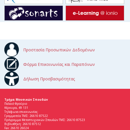
Προστασία Προσωπικών Δεδομένων
Φόρμα Επικοινωνίας και Παραπόνων
Δήλωση Προσβασιμότητας
Τμήμα Μουσικών Σπουδών
Παλαιό Φρούριο
Κέρκυρα, 49 131
Τηλέφωνα επικοινωνίας:
Γραμματεία ΤΜΣ: 26610 87522
Πρόγραμμα Μεταπτυχιακών Σπουδών ΤΜΣ: 26610 87523
Βιβλιοθήκη: 26610 87512
Fax: 26610 26024