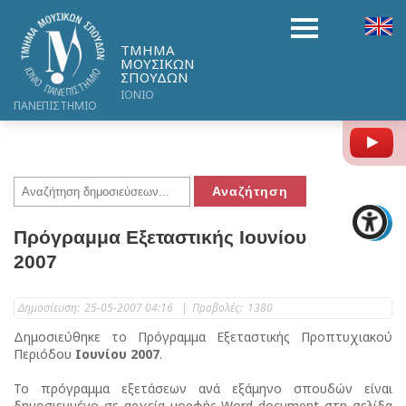
ΤΜΗΜΑ
ΜΟΥΣΙΚΩΝ
ΣΠΟΥΔΩΝ
ΙΟΝΙΟ
ΠΑΝΕΠΙΣΤΗΜΙΟ
Y
Πρόγραμμα Εξεταστικής Ιουνίου
2007
Δημοσίευση:
25-05-2007 04:16
|
Προβολές:
1380
Δημοσιεύθηκε το Πρόγραμμα Εξεταστικής Προπτυχιακού
Περιόδου
Ιουνίου 2007
.
Το πρόγραμμα εξετάσεων ανά εξάμηνο σπουδών είναι
δημοσιευμένο σε αρχεία μορφής Word document στη σελίδα