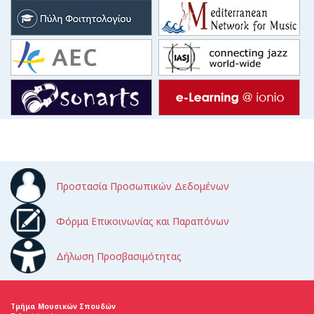
Προστασία Προσωπικών Δεδομένων
Φόρμα Επικοινωνίας και Παραπόνων
Δήλωση Προσβασιμότητας
Τμήμα Μουσικών Σπουδών