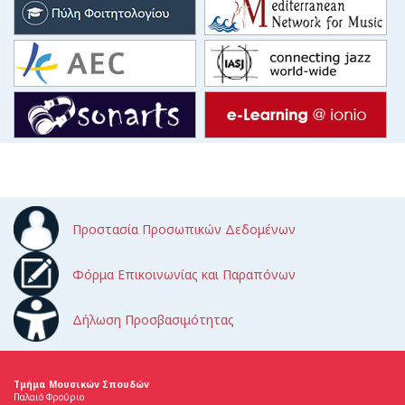
Προστασία Προσωπικών Δεδομένων
Φόρμα Επικοινωνίας και Παραπόνων
Δήλωση Προσβασιμότητας
Τμήμα Μουσικών Σπουδών
Παλαιό Φρούριο