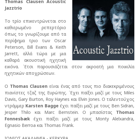
Thomas Clausen Acoustic
Jazztrio
Tο τρίο επικεντρώνεται στο
καθιερωμένο ρεπερτόριο
όπως το γνωρίζουμε από τα
περίφημα τριο των Oscar
Peterson, Bill Evans & Keith
Jarrett, αλλά τώρα με μια
καθαρά ακουστική ηχητική
εικόνα. ΄Ετσι παρουσιάζεται στον ακροατή μια ποικιλία
ηχητικών αποχρώσεων.
Ο
Thomas Clausen
είναι ένας από τους πιο διακεκριμένους
πιανίστες τζαζ της Ευρώπης. ΄Εχει παίξει μαζί με τους Miles
Davis, Gary Burton, Roy Haynes και Elvin Jones. Ο ταλεντούχος
ντράμμερ
Karsten Bagge
έχει παίξει μαζί με τους Ben Sidran,
Jesper Thilo και Marc Bernstein. Ο μπασίστας
Thomas
Fonnesbæk
έχει παίξει μαζί με τους Monty Alelxandra,
Egnasio Berroa και Thomas Frank.
ΙΟΝΙΟΣ ΑΚΑΔΗΜΙΑ - ΚΕΡΚΥΡΑ