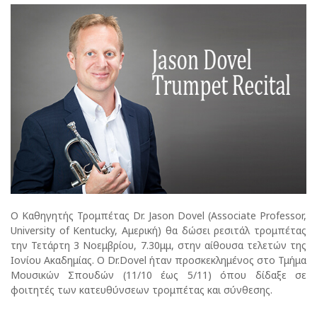
Ο Καθηγητής Τρομπέτας Dr. Jason Dovel (Associate Professor,
University of Kentucky, Αμερική) θα δώσει ρεσιτάλ τρομπέτας
την Τετάρτη 3 Νοεμβρίου, 7.30μμ, στην αίθουσα τελετών της
Ιονίου Ακαδημίας. Ο Dr.Dovel ήταν προσκεκλημένος στο Τμήμα
Μουσικών Σπουδών (11/10 έως 5/11) όπου δίδαξε σε
φοιτητές των κατευθύνσεων τρομπέτας και σύνθεσης.