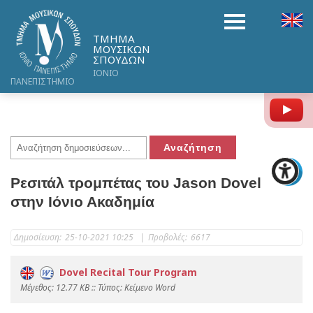
ΤΜΗΜΑ
ΜΟΥΣΙΚΩΝ
ΣΠΟΥΔΩΝ
ΙΟΝΙΟ
ΠΑΝΕΠΙΣΤΗΜΙΟ
Y
Ρεσιτάλ τρομπέτας του Jason Dovel
στην Ιόνιο Ακαδημία
Δημοσίευση:
25-10-2021 10:25
|
Προβολές:
6617
Dovel Recital Tour Program
Mέγεθος: 12.77 KB :: Τύπος: Kείμενο Word