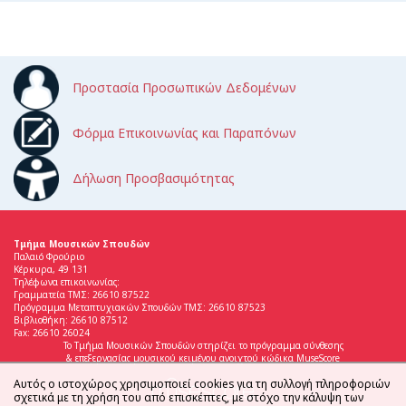
Προστασία Προσωπικών Δεδομένων
Φόρμα Επικοινωνίας και Παραπόνων
Δήλωση Προσβασιμότητας
Τμήμα Μουσικών Σπουδών
Παλαιό Φρούριο
Κέρκυρα, 49 131
Τηλέφωνα επικοινωνίας:
Γραμματεία ΤΜΣ: 26610 87522
Πρόγραμμα Μεταπτυχιακών Σπουδών ΤΜΣ: 26610 87523
Βιβλιοθήκη: 26610 87512
Fax: 26610 26024
Το Τμήμα Μουσικών Σπουδών στηρίζει το πρόγραμμα σύνθεσης
& επεξεργασίας μουσικού κειμένου ανοιχτού κώδικα MuseScore
Αυτός ο ιστοχώρος χρησιμοποιεί cookies για τη συλλογή πληροφοριών
σχετικά με τη χρήση του από επισκέπτες, με στόχο την κάλυψη των