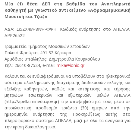
Μία (1) θέση ΔΕΠ στη βαθμίδα του Αναπληρωτή
Καθηγητή με γνωστικό αντικείμενο
«Αφροαμερικανική
Μουσική και Τζαζ»
ΑΔΑ: Ω5ΖΧ46Ψ8ΝΨ-ΦΨΗ, Κωδικός ανάρτησης στο ΑΠΕΛΛΑ:
APP26522
Γραμματεία Τμήματος Μουσικών Σπουδών
Παλαιό Φρούριο, 491 32 Κέρκυρα
Αρμόδιος υπάλληλος: Δημητρούλα Κουρκούλου
τηλ.: 26610-87524, e-mail:
mika@ionio.gr
Καλούνται οι ενδιαφερόμενοι να υποβάλουν στο ηλεκτρονικό
σύστημα ολοκληρωμένης διαχείρισης διαδικασιών εκλογής και
εξέλιξης καθηγητών, καθώς και κατάρτισης και τήρησης
μητρώων εσωτερικών και εξωτερικών μελών ΑΠΕΛΛΑ
(http://apella.minedu.gov.gr) την υποψηφιότητά τους μέσα σε
αποκλειστική προθεσμία τριάντα (30) ημερών από την
ημερομηνία ανάρτησης της Προκηρύξεως αυτής στο
πληροφοριακό σύστημα ΑΠΕΛΛΑ, μαζί με όλα τα αναγκαία για
την κρίση δικαιολογητικά.