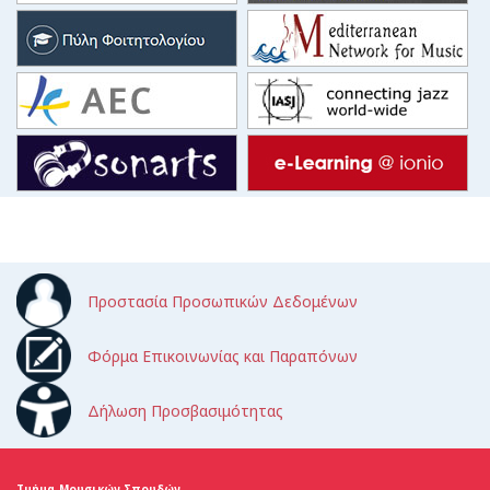
Προστασία Προσωπικών Δεδομένων
Φόρμα Επικοινωνίας και Παραπόνων
Δήλωση Προσβασιμότητας
Τμήμα Μουσικών Σπουδών