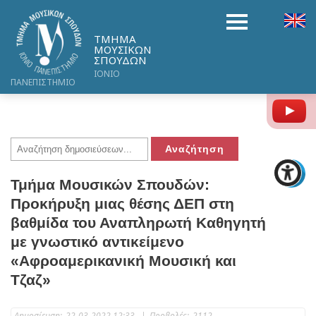
ΤΜΗΜΑ
ΜΟΥΣΙΚΩΝ
ΣΠΟΥΔΩΝ
ΙΟΝΙΟ
ΠΑΝΕΠΙΣΤΗΜΙΟ
Y
Τμήμα Μουσικών Σπουδών:
Προκήρυξη μιας θέσης ΔΕΠ στη
βαθμίδα του Αναπληρωτή Καθηγητή
με γνωστικό αντικείμενο
«Αφροαμερικανική Μουσική και
Τζαζ»
Δημοσίευση:
22-03-2022 12:33
|
Προβολές:
2112