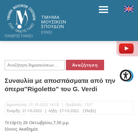
ΤΜΗΜΑ
ΜΟΥΣΙΚΩΝ
ΣΠΟΥΔΩΝ
ΙΟΝΙΟ
ΠΑΝΕΠΙΣΤΗΜΙΟ
Y
Συναυλία με αποσπάσματα από την
όπερα"Rigoletto" του G. Verdi
Δημοσίευση:
21-10-2022 14:18
|
Προβολές:
1107
Έναρξη:
21-10-2022
|
Λήξη:
27-10-2022
[Έληξε]
Τετάρτη 26 Οκτωβρίου,7.30 μ.μ.
Ιόνιος Ακαδημία