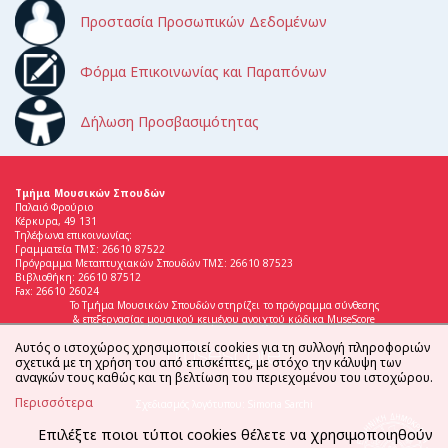
Προστασία Προσωπικών Δεδομένων
Φόρμα Επικοινωνίας και Παραπόνων
Δήλωση Προσβασιμότητας
Τμήμα Μουσικών Σπουδών
Παλαιό Φρούριο
Κέρκυρα, 49 131
Τηλέφωνα επικοινωνίας:
Γραμματεία ΤΜΣ: 26610 87522
Πρόγραμμα Μεταπτυχιακών Σπουδών ΤΜΣ: 26610 87523
Βιβλιοθήκη: 26610 87512
Fax: 26610 26024
Το Τμήμα Μουσικών Σπουδών στηρίζει το πρόγραμμα σύνθεσης
& επεξεργασίας μουσικού κειμένου ανοιχτού κώδικα MuseScore
Αυτός ο ιστοχώρος χρησιμοποιεί cookies για τη συλλογή πληροφοριών
σχετικά με τη χρήση του από επισκέπτες, με στόχο την κάλυψη των
αναγκών τους καθώς και τη βελτίωση του περιεχομένου του ιστοχώρου.
Περισσότερα
Σχεδιασμός λογότυπου: Simona Sarchi
Επιλέξτε ποιοι τύποι cookies θέλετε να χρησιμοποιηθούν