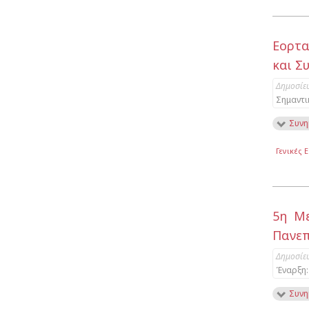
Εορτα
και Σ
Δημοσίε
Σημαντι
Συνη
Γενικές 
5η Με
Πανεπ
Δημοσίε
Έναρξη:
Συνη