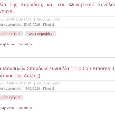
υλία της Χορωδίας και του Φωνητικού Συνόλ
/2026]
υση:
20-05-2026 11:25
|
Προβολές:
4003
κή Ημερομηνία:
25-05-2026
[Έληξε]
μμένα αρχεία
Φωτογραφίες
Εκδηλώσεις
Συναυλίες
 Μουσικών Σπουδών: Συναυλία “Trio Con Amores” (1
ίσκου της Ασίζης)
υση:
13-02-2024 16:06
|
Προβολές:
2207
κή Ημερομηνία:
14-02-2024
[Έληξε]
μμένα αρχεία
Εκδηλώσεις
Συναυλίες