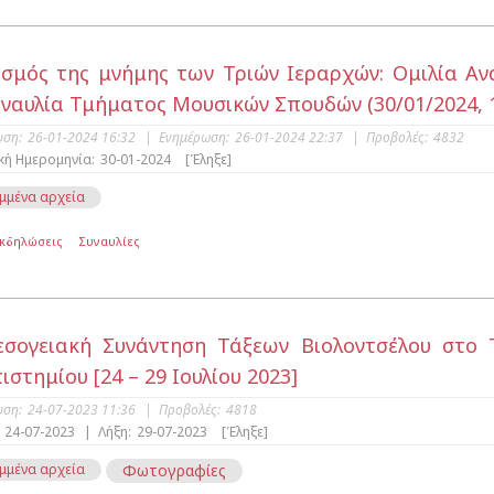
σμός της μνήμης των Τριών Ιεραρχών: Ομιλία Αν
υναυλία Τμήματος Μουσικών Σπουδών (30/01/2024, 1
υση:
26-01-2024 16:32
|
Ενημέρωση:
26-01-2024 22:37
|
Προβολές:
4832
κή Ημερομηνία:
30-01-2024
[Έληξε]
μμένα αρχεία
Εκδηλώσεις
Συναυλίες
σογειακή Συνάντηση Τάξεων Βιολοντσέλου στο
ιστημίου [24 – 29 Ιουλίου 2023]
υση:
24-07-2023 11:36
|
Προβολές:
4818
24-07-2023
|
Λήξη:
29-07-2023
[Έληξε]
μμένα αρχεία
Φωτογραφίες