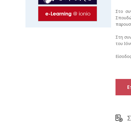
Στο συ
Σπουδών
παρουσι
Στη συν
του Ιόν
Είσοδος
Ε
Σ