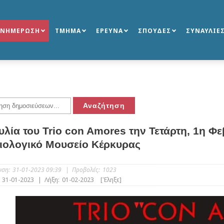
ΕΝΗΜΕΡΩΣΗ
ΤΜΗΜΑ
ΕΡΕΥΝΑ
ΣΠΟΥΔΕΣ
ΣΥΝΑΥΛΙΕ
λία του Trio con Amores την Τετάρτη, 1η Φ
ιολογικό Μουσείο Κέρκυρας
υση:
31-01-2023 09:39
|
Προβολές:
1023
31-01-2023
|
Λήξη:
01-02-2023
[Έληξε]