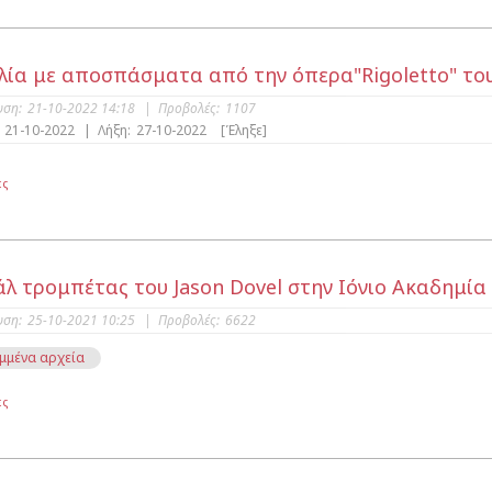
λία με αποσπάσματα από την όπερα"Rigoletto" του 
υση:
21-10-2022 14:18
|
Προβολές:
1107
21-10-2022
|
Λήξη:
27-10-2022
[Έληξε]
ες
άλ τρομπέτας του Jason Dovel στην Ιόνιο Ακαδημία
υση:
25-10-2021 10:25
|
Προβολές:
6622
μμένα αρχεία
ες