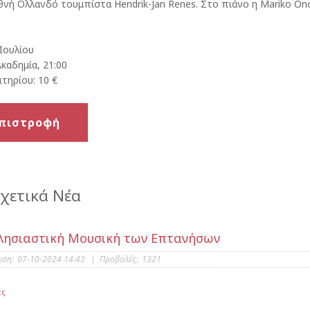
θνή Ολλανδό τουμπίστα Hendrik-Jan Renes. Στο πιάνο η Mariko On
 Ιουλίου
Ακαδημία, 21:00
ιτηρίου: 10 €
πιστροφή
χετικά Νέα
λησιαστική Μουσική των Επτανήσων
υση:
07-10-2024 14:43
|
Προβολές:
1321
ες