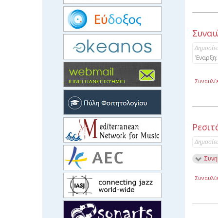
Συναυ
Δημοσίε
Έναρξη:
Συναυλί
Ρεσιτ
Δημοσίε
Συνη
Συναυλί