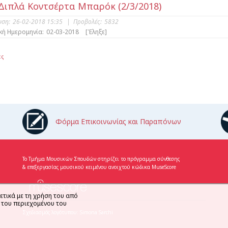
Διπλά Κοντσέρτα Μπαρόκ (2/3/2018)
υση:
26-02-2018 15:35
|
Προβολές:
5832
κή Ημερομηνία:
02-03-2018
[Έληξε]
ες
Φόρμα Επικοινωνίας και Παραπόνων
Το Τμήμα Μουσικών Σπουδών στηρίζει το πρόγραμμα σύνθεσης
& επεξεργασίας μουσικού κειμένου ανοιχτού κώδικα MuseScore
ετικά με τη χρήση του από
η του περιεχομένου του
Σχεδιασμός λογότυπου: Simona Sarchi