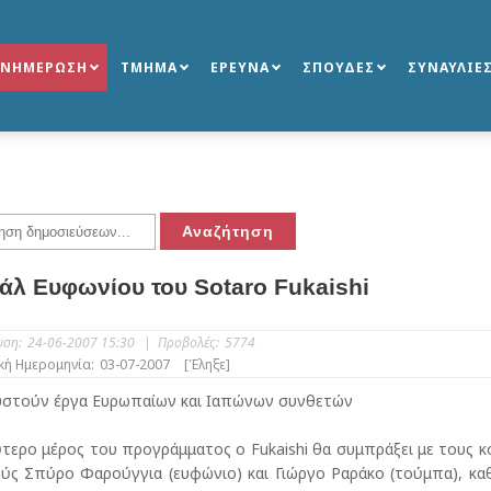
ΕΝΗΜΕΡΩΣΗ
ΤΜΗΜΑ
ΕΡΕΥΝΑ
ΣΠΟΥΔΕΣ
ΣΥΝΑΥΛΙΕ
τάλ Ευφωνίου του Sotaro Fukaishi
υση:
24-06-2007 15:30
|
Προβολές:
5774
κή Ημερομηνία:
03-07-2007
[Έληξε]
υστούν έργα Ευρωπαίων και Ιαπώνων συνθετών
τερο μέρος του προγράμματος ο Fukaishi θα συμπράξει με τους 
ύς Σπύρο Φαρούγγια (ευφώνιο) και Γιώργο Ραράκο (τούμπα), καθ