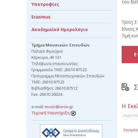
τον διε
Υποτροφίες
Erasmus
Τρίτη 3
Ιόνιος 
Ακαδημαϊκό Ημερολόγιο
Τιμή εισ
Τμήμα Μουσικών Σπουδών
Παλαιό Φρούριο
Ε
Κέρκυρα, 49 131
Τηλέφωνα επικοινωνίας:
Γραμματεία ΤΜΣ: 26610 87522
Πρόγραμμα Μεταπτυχιακών Σπουδών
ΤΜΣ: 26610 87523
Σ
Βιβλιοθήκη: 26610 87512
Fax: 26610 26024
Η Εκκ
e-mail:
music@ionio.gr
Τεχνική Υποστήριξη
Δημοσίε
Συναυλί