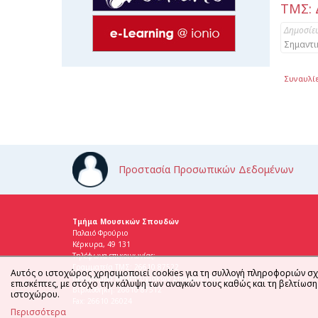
ΤΜΣ: 
Δημοσίε
Σημαντι
Συναυλί
Προστασία Προσωπικών Δεδομένων
Τμήμα Μουσικών Σπουδών
Παλαιό Φρούριο
Κέρκυρα, 49 131
Τηλέφωνα επικοινωνίας:
Γραμματεία ΤΜΣ: 26610 87522
Αυτός ο ιστοχώρος χρησιμοποιεί cookies για τη συλλογή πληροφοριών σχ
Πρόγραμμα Μεταπτυχιακών Σπουδών ΤΜΣ: 26610 87523
επισκέπτες, με στόχο την κάλυψη των αναγκών τους καθώς και τη βελτίωσ
Βιβλιοθήκη: 26610 87512
ιστοχώρου.
Fax: 26610 26024
Περισσότερα