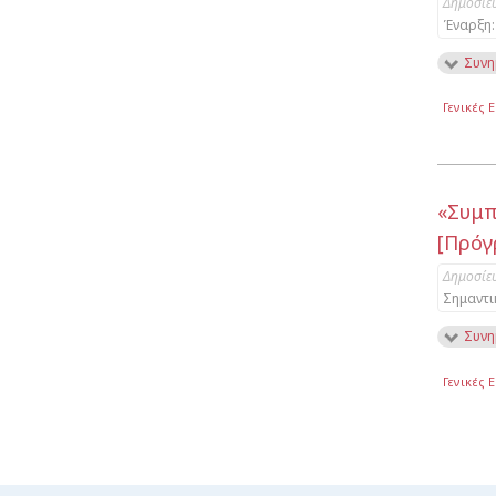
Δημοσίε
Έναρξη:
Συνη
Γενικές 
«Συμπ
[Πρόγ
Δημοσίε
Σημαντι
Συνη
Γενικές 