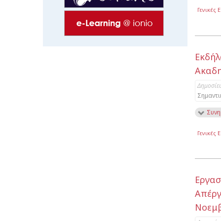
Γενικές 
Εκδή
Ακαδη
Δημοσίε
Σημαντι
Συνη
Γενικές 
Εργασ
Απέργ
Νοεμβ