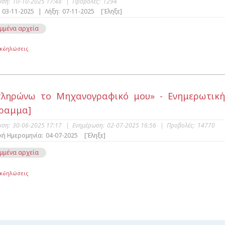
υση:
10-10-2025 17:48
|
Προβολές:
1294
03-11-2025
|
Λήξη:
07-11-2025
[Έληξε]
μμένα αρχεία
Εκδηλώσεις
ληρώνω το Μηχανογραφικό μου» - Ενημερωτική
ραμμα]
υση:
30-06-2025 17:17
|
Ενημέρωση:
02-07-2025 16:56
|
Προβολές:
14770
κή Ημερομηνία:
04-07-2025
[Έληξε]
μμένα αρχεία
Εκδηλώσεις