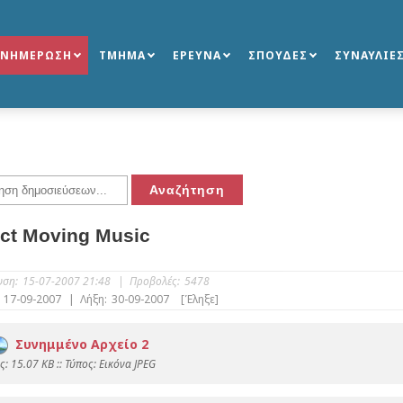
ΕΝΗΜΕΡΩΣΗ
ΤΜΗΜΑ
ΕΡΕΥΝΑ
ΣΠΟΥΔΕΣ
ΣΥΝΑΥΛΙΕ
ect Moving Music
υση:
15-07-2007 21:48
|
Προβολές:
5478
17-09-2007
|
Λήξη:
30-09-2007
[Έληξε]
Συνημμένο Αρχείο 2
: 15.07 KB :: Τύπος: Εικόνα JPEG