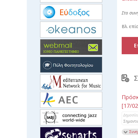
Στο συν
Βλ. επί
Ε
Σ
Πρόσκ
[17/02
Δημοσίε
Σημαντι
Συνη