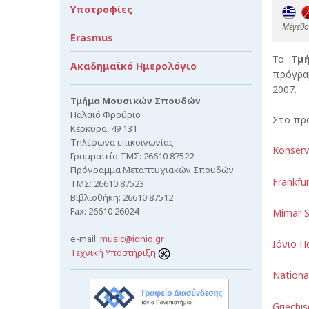
Υποτροφίες
Mέγεθος
Erasmus
Το
Τμ
Ακαδημαϊκό Ημερολόγιο
πρόγρ
2007.
Τμήμα Μουσικών Σπουδών
Παλαιό Φρούριο
Στο πρό
Κέρκυρα, 49 131
Τηλέφωνα επικοινωνίας:
Konserv
Γραμματεία ΤΜΣ: 26610 87522
Πρόγραμμα Μεταπτυχιακών Σπουδών
Frankfur
ΤΜΣ: 26610 87523
Βιβλιοθήκη: 26610 87512
Fax: 26610 26024
Mimar Si
e-mail:
music@ionio.gr
Ιόνιο Π
Τεχνική Υποστήριξη
National
Griechis