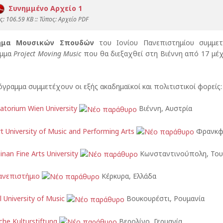
Συνημμένο Αρχείο 1
: 106.59 KB :: Τύπος: Αρχείο PDF
ήμα Μουσικών Σπουδών
του Ιονίου Πανεπιστημίου συμμετ
αμμα
Project Moving Music
που θα διεξαχθεί στη Βιέννη από 17 μέ
γραμμα συμμετέχουν οι εξής ακαδημαϊκοί και πολιτιστικοί φορείς:
atorium Wien University
Βιέννη, Αυστρία
t University of Music and Performing Arts
Φρανκφο
nan Fine Arts University
Κωνσταντινούπολη, Του
ανεπιστήμιο
Κέρκυρα, Ελλάδα
 University of Music
Βουκουρέστι, Ρουμανία
che Kulturstiftung
Βερολίνο, Γερμανία