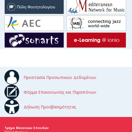
Προστασία Προσωπικών Δεδομένων
Φόρμα Επικοινωνίας και Παραπόνων
Δήλωση Προσβασιμότητας
Τμήμα Μουσικών Σπουδών