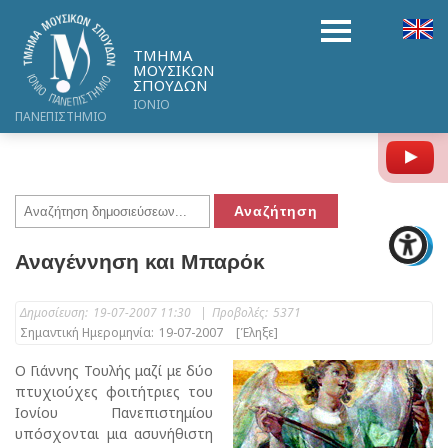
ΤΜΗΜΑ
ΜΟΥΣΙΚΩΝ
ΣΠΟΥΔΩΝ
ΙΟΝΙΟ
ΠΑΝΕΠΙΣΤΗΜΙΟ
Y
Αναγέννηση και Μπαρόκ
Δημοσίευση:
19-07-2007 11:30
|
Προβολές:
5371
Σημαντική Ημερομηνία:
19-07-2007
[Έληξε]
Ο Γιάννης Τουλής μαζί με δύο
πτυχιούχες φοιτήτριες του
Ιονίου Πανεπιστημίου
υπόσχονται μια ασυνήθιστη