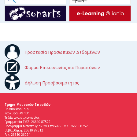
Προστασία Προσωπικών Δεδομένων
Φόρμα Επικοινωνίας και Παραπόνων
Δήλωση Προσβασιμότητας
Τμήμα Μουσικών Σπουδών
Παλαιό Φρούριο
Κέρκυρα, 49 131
Τηλέφωνα επικοινωνίας:
Γραμματεία ΤΜΣ: 26610 87522
Πρόγραμμα Μεταπτυχιακών Σπουδών ΤΜΣ: 26610 87523
Βιβλιοθήκη: 26610 87512
Fax: 26610 26024