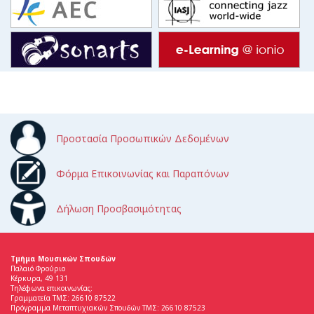
Προστασία Προσωπικών Δεδομένων
Φόρμα Επικοινωνίας και Παραπόνων
Δήλωση Προσβασιμότητας
Τμήμα Μουσικών Σπουδών
Παλαιό Φρούριο
Κέρκυρα, 49 131
Τηλέφωνα επικοινωνίας:
Γραμματεία ΤΜΣ: 26610 87522
Πρόγραμμα Μεταπτυχιακών Σπουδών ΤΜΣ: 26610 87523