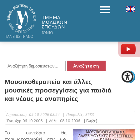
ΤΜΗΜΑ
ΜΟΥΣΙΚΩΝ
ΣΠΟΥΔΩΝ
ΙΟΝΙΟ
ΠΑΝΕΠΙΣΤΗΜΙΟ
Y
Μουσικοθεραπεία και άλλες
μουσικές προσεγγίσεις για παιδιά
και νέους με αναπηρίες
Δημοσίευση:
05-10-2006 08:54
|
Προβολές:
8683
Έναρξη:
06-10-2006
|
Λήξη:
08-10-2006
[Έληξε]
Το συνέδριο θα
πραγματοποιηθεί στις 6-8