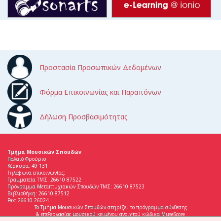
Προστασία Προσωπικών Δεδομένων
Φόρμα Επικοινωνίας και Παραπόνων
Δήλωση Προσβασιμότητας
Τμήμα Μουσικών Σπουδών
Παλαιό Φρούριο
Κέρκυρα, 49 131
Τηλέφωνα επικοινωνίας:
Γραμματεία ΤΜΣ: 26610 87522
Πρόγραμμα Μεταπτυχιακών Σπουδών ΤΜΣ: 26610 87523
Βιβλιοθήκη: 26610 87512
Fax: 26610 26024
Το Τμήμα Μουσικών Σπουδών στηρίζει το πρόγραμμα σύνθεσης
& επεξεργασίας μουσικού κειμένου ανοιχτού κώδικα MuseScore