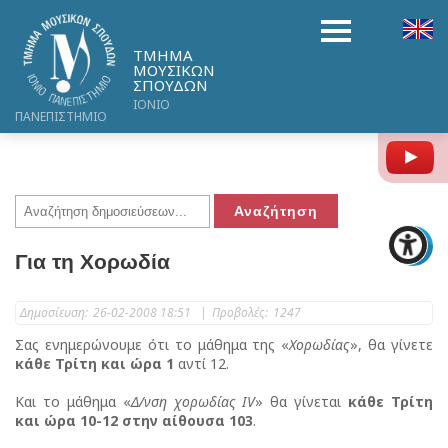
ΤΜΗΜΑ
ΜΟΥΣΙΚΩΝ
ΣΠΟΥΔΩΝ
ΙΟΝΙΟ
ΠΑΝΕΠΙΣΤΗΜΙΟ
Y
Για τη Χορωδία
Δημοσίευση:
26-02-2008 18:51
|
Προβολές:
1247
Σας ενημερώνουμε ότι το μάθημα της «
Χορωδίας
», θα γίνετε
κάθε Τρίτη και ώρα 1
αντί 12.
Και το μάθημα «
Δ/νση χορωδίας IV
» θα γίνεται
κάθε Τρίτη
και ώρα 10-12 στην αίθουσα 103
.