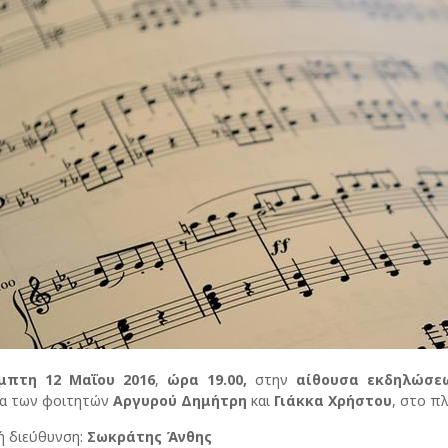
μπτη 12 Μαΐου 2016
,
ώρα 19.00,
στην
αίθουσα εκδηλώσ
ία των φοιτητών
Αργυρού Δημήτρη
και
Γιάκκα Χρήστου
, στο π
ή διεύθυνση:
Σωκράτης Άνθης