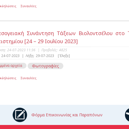
Εκδηλώσεις
Συναυλίες
σογειακή Συνάντηση Τάξεων Βιολοντσέλου στο
ιστημίου [24 – 29 Ιουλίου 2023]
υση:
24-07-2023 11:36
|
Προβολές:
4825
24-07-2023
|
Λήξη:
29-07-2023
[Έληξε]
μμένα αρχεία
Φωτογραφίες
Εκδηλώσεις
Συναυλίες
Φόρμα Επικοινωνίας και Παραπόνων