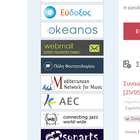
H είσοδ
Ε
Σ
Συνα
[25/05
Δημοσίε
Σημαντι
Συνη
Γενικές 