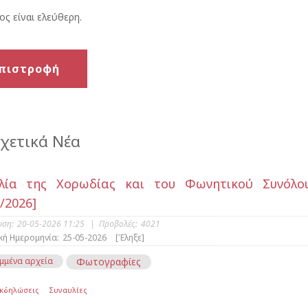
ος είναι ελεύθερη.
πιστροφή
χετικά Νέα
υλία της Χορωδίας και του Φωνητικού Συνόλ
/2026]
υση:
20-05-2026 11:25
|
Προβολές:
4021
κή Ημερομηνία:
25-05-2026
[Έληξε]
μμένα αρχεία
Φωτογραφίες
Εκδηλώσεις
Συναυλίες