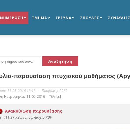
ΕΝΗΜΕΡΩΣΗ
ΤΜΗΜΑ
ΕΡΕΥΝΑ
ΣΠΟΥΔΕΣ
ΣΥΝΑΥΛΙΕ
υλία-παρουσίαση πτυχιακού μαθήματος (Αργ
υση:
11-05-2016 13:13
|
Προβολές:
2989
κή Ημερομηνία:
11-05-2016
[Έληξε]
Ανακοίνωση παρουσίασης
: 411.37 KB :: Τύπος: Αρχείο PDF