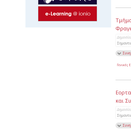
Τμήμα
Φραγκ
Δημοσίε
Σημαντι
Συνη
Γενικές 
Εορτα
και Σ
Δημοσίε
Σημαντι
Συνη