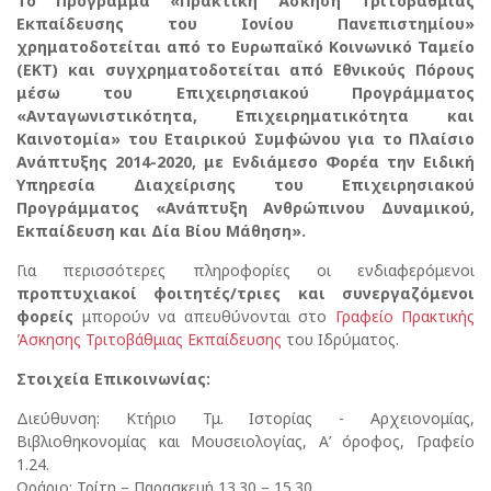
Το Πρόγραμμα «Πρακτική Άσκηση Τριτοβάθμιας
Εκπαίδευσης του Ιονίου Πανεπιστημίου»
χρηματοδοτείται από το Ευρωπαϊκό Κοινωνικό Ταμείο
(ΕΚΤ) και συγχρηματοδοτείται από Εθνικούς Πόρους
μέσω του Επιχειρησιακού Προγράμματος
«Ανταγωνιστικότητα, Επιχειρηματικότητα και
Καινοτομία» του Εταιρικού Συμφώνου για το Πλαίσιο
Ανάπτυξης 2014-2020, με Ενδιάμεσο Φορέα την Ειδική
Υπηρεσία Διαχείρισης του Επιχειρησιακού
Προγράμματος «Ανάπτυξη Ανθρώπινου Δυναμικού,
Εκπαίδευση και Δία Βίου Μάθηση».
Για περισσότερες πληροφορίες οι ενδιαφερόμενοι
προπτυχιακοί φοιτητές/τριες και συνεργαζόμενοι
φορείς
μπορούν να απευθύνονται στο
Γραφείο Πρακτικής
Άσκησης Τριτοβάθμιας Εκπαίδευσης
του Ιδρύματος.
Στοιχεία Επικοινωνίας:
Διεύθυνση: Κτήριο Τμ. Ιστορίας - Αρχειονομίας,
Βιβλιοθηκονομίας και Μουσειολογίας, Α’ όροφος, Γραφείο
1.24.
Ωράριο: Τρίτη – Παρασκευή 13.30 – 15.30.