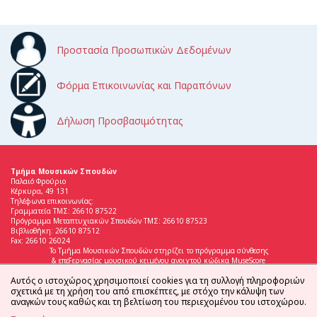
Προστασία Προσωπικών Δεδομένων
Φόρμα Επικοινωνίας και Παραπόνων
Δήλωση Προσβασιμότητας
Τμήμα Μουσικών Σπουδών
Παλαιό Φρούριο
Κέρκυρα, 49 131
Τηλέφωνα επικοινωνίας:
Γραμματεία ΤΜΣ: 26610 87522
Πρόγραμμα Μεταπτυχιακών Σπουδών ΤΜΣ: 26610 87523
Βιβλιοθήκη: 26610 87512
Fax: 26610 26024
Το Τμήμα Μουσικών Σπουδών στηρίζει το πρόγραμμα σύνθεσης
& επεξεργασίας μουσικού κειμένου ανοιχτού κώδικα MuseScore
Αυτός ο ιστοχώρος χρησιμοποιεί cookies για τη συλλογή πληροφοριών
σχετικά με τη χρήση του από επισκέπτες, με στόχο την κάλυψη των
αναγκών τους καθώς και τη βελτίωση του περιεχομένου του ιστοχώρου.