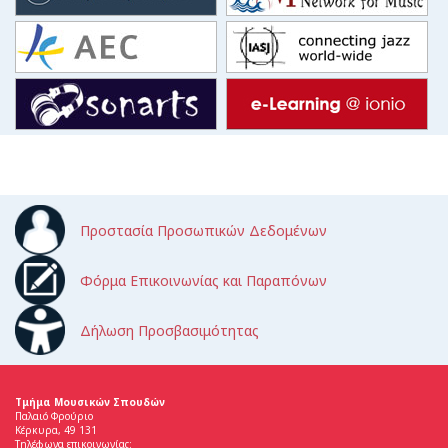
Προστασία Προσωπικών Δεδομένων
Φόρμα Επικοινωνίας και Παραπόνων
Δήλωση Προσβασιμότητας
Τμήμα Μουσικών Σπουδών
Παλαιό Φρούριο
Κέρκυρα, 49 131
Τηλέφωνα επικοινωνίας: