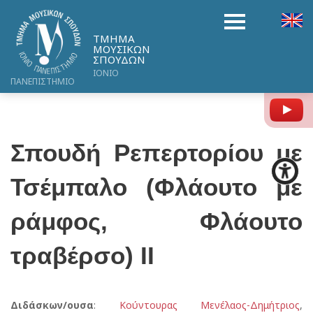
ΤΜΗΜΑ
ΜΟΥΣΙΚΩΝ
ΣΠΟΥΔΩΝ
ΙΟΝΙΟ
ΠΑΝΕΠΙΣΤΗΜΙΟ
Y
Σπουδή Ρεπερτορίου με
Τσέμπαλο (Φλάουτο με
ράμφος, Φλάουτο
τραβέρσο) ΙΙ
Διδάσκων/ουσα
:
Κούντουρας Μενέλαος-Δημήτριος
,