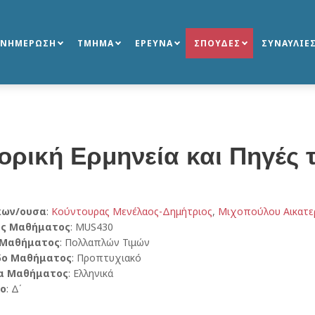
ΕΝΗΜΕΡΩΣΗ
ΤΜΗΜΑ
ΕΡΕΥΝΑ
ΣΠΟΥΔΕΣ
ΣΥΝΑΥΛΙΕ
ορική Ερμηνεία και Πηγές τ
κων/ουσα
:
Κούντουρας Μενέλαος-Δημήτριος
,
Μιχοπούλου Αικατε
ός Μαθήματος
: MUS430
 Μαθήματος
: Πολλαπλών Τιμών
δο Μαθήματος
: Προπτυχιακό
α Μαθήματος
: Ελληνικά
ο
: Δ΄