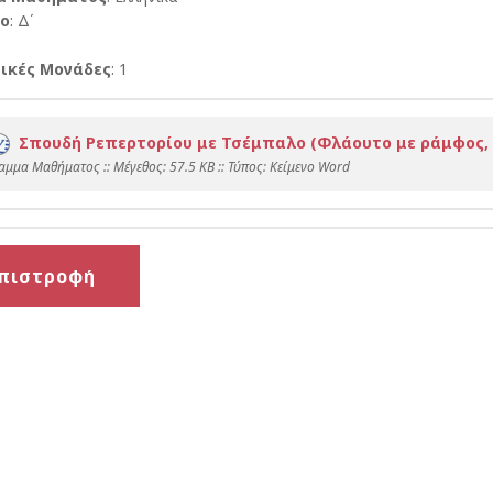
ο
: Δ΄
ικές Μονάδες
: 1
Σπουδή Ρεπερτορίου με Τσέμπαλο (Φλάουτο με ράμφος, 
αμμα Μαθήματος :: Mέγεθος: 57.5 KB :: Τύπος: Kείμενο Word
πιστροφή