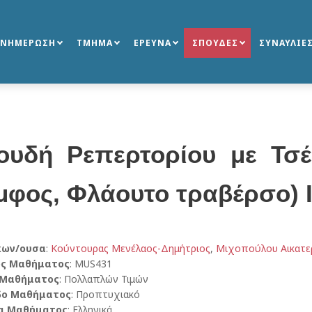
ΕΝΗΜΕΡΩΣΗ
ΤΜΗΜΑ
ΕΡΕΥΝΑ
ΣΠΟΥΔΕΣ
ΣΥΝΑΥΛΙΕ
ουδή Ρεπερτορίου με Τσ
μφος, Φλάουτο τραβέρσο) 
κων/ουσα
:
Κούντουρας Μενέλαος-Δημήτριος
,
Μιχοπούλου Αικατε
ός Μαθήματος
: MUS431
 Μαθήματος
: Πολλαπλών Τιμών
δο Μαθήματος
: Προπτυχιακό
α Μαθήματος
: Ελληνικά