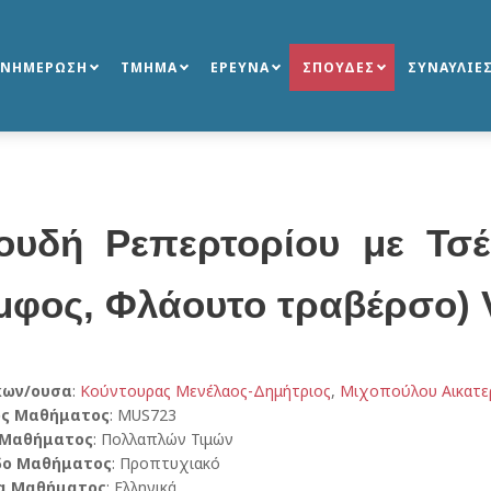
ΕΝΗΜΕΡΩΣΗ
ΤΜΗΜΑ
ΕΡΕΥΝΑ
ΣΠΟΥΔΕΣ
ΣΥΝΑΥΛΙΕ
ουδή Ρεπερτορίου με Τσ
μφος, Φλάουτο τραβέρσο) V
κων/ουσα
:
Κούντουρας Μενέλαος-Δημήτριος
,
Μιχοπούλου Αικατε
ός Μαθήματος
: MUS723
 Μαθήματος
: Πολλαπλών Τιμών
δο Μαθήματος
: Προπτυχιακό
α Μαθήματος
: Ελληνικά