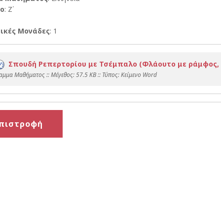
ο
: Ζ΄
ικές Μονάδες
: 1
Σπουδή Ρεπερτορίου με Τσέμπαλο (Φλάουτο με ράμφος, 
αμμα Μαθήματος :: Mέγεθος: 57.5 KB :: Τύπος: Kείμενο Word
πιστροφή