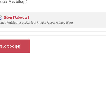
ικές Μονάδες
: 2
Ξένη Γλώσσα Ι
αμμα Μαθήματος :: Mέγεθος: 71 KB :: Τύπος: Kείμενο Word
πιστροφή