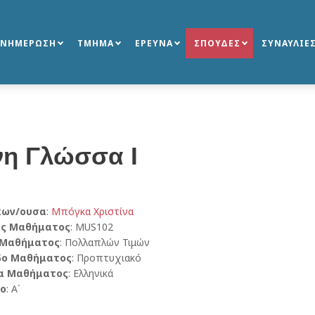
ΕΝΗΜΕΡΩΣΗ
ΤΜΗΜΑ
ΕΡΕΥΝΑ
ΣΠΟΥΔΕΣ
ΣΥΝΑΥΛΙΕ
νη Γλώσσα Ι
κων/ουσα
:
Μπόγκα Χριστίνα
ός Μαθήματος
: MUS102
 Μαθήματος
: Πολλαπλών Τιμών
δο Μαθήματος
: Προπτυχιακό
α Μαθήματος
: Ελληνικά
ο
: Α΄