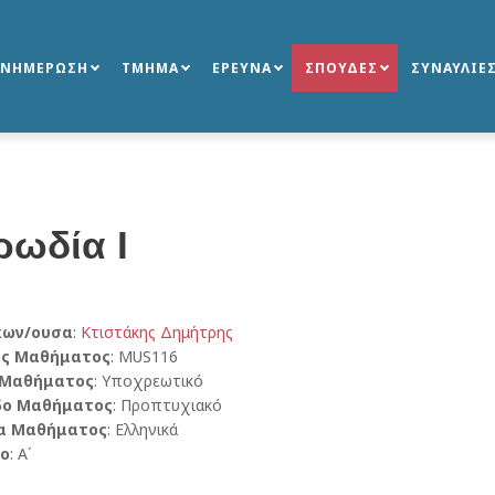
ΕΝΗΜΕΡΩΣΗ
ΤΜΗΜΑ
ΕΡΕΥΝΑ
ΣΠΟΥΔΕΣ
ΣΥΝΑΥΛΙΕ
ρωδία Ι
κων/ουσα
:
Κτιστάκης Δημήτρης
ός Μαθήματος
: MUS116
 Μαθήματος
: Υποχρεωτικό
δο Μαθήματος
: Προπτυχιακό
α Μαθήματος
: Ελληνικά
ο
: Α΄