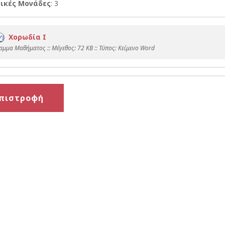
ικές Μονάδες
: 3
Χορωδία Ι
αμμα Μαθήματος :: Mέγεθος: 72 KB :: Τύπος: Kείμενο Word
πιστροφή