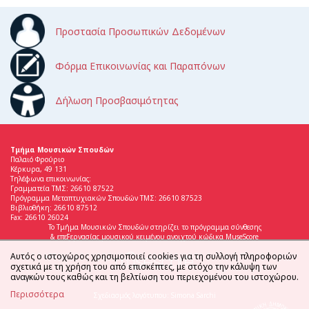
Προστασία Προσωπικών Δεδομένων
Φόρμα Επικοινωνίας και Παραπόνων
Δήλωση Προσβασιμότητας
Τμήμα Μουσικών Σπουδών
Παλαιό Φρούριο
Κέρκυρα, 49 131
Τηλέφωνα επικοινωνίας:
Γραμματεία ΤΜΣ: 26610 87522
Πρόγραμμα Μεταπτυχιακών Σπουδών ΤΜΣ: 26610 87523
Βιβλιοθήκη: 26610 87512
Fax: 26610 26024
Το Τμήμα Μουσικών Σπουδών στηρίζει το πρόγραμμα σύνθεσης
& επεξεργασίας μουσικού κειμένου ανοιχτού κώδικα MuseScore
Αυτός ο ιστοχώρος χρησιμοποιεί cookies για τη συλλογή πληροφοριών
σχετικά με τη χρήση του από επισκέπτες, με στόχο την κάλυψη των
αναγκών τους καθώς και τη βελτίωση του περιεχομένου του ιστοχώρου.
Περισσότερα
Σχεδιασμός λογότυπου: Simona Sarchi