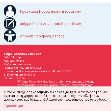
Προστασία Προσωπικών Δεδομένων
Φόρμα Επικοινωνίας και Παραπόνων
Δήλωση Προσβασιμότητας
Τμήμα Μουσικών Σπουδών
Παλαιό Φρούριο
Κέρκυρα, 49 131
Τηλέφωνα επικοινωνίας:
Γραμματεία ΤΜΣ: 26610 87522
Πρόγραμμα Μεταπτυχιακών Σπουδών ΤΜΣ: 26610 87523
Βιβλιοθήκη: 26610 87512
Fax: 26610 26024
Το Τμήμα Μουσικών Σπουδών στηρίζει το πρόγραμμα σύνθεσης
& επεξεργασίας μουσικού κειμένου ανοιχτού κώδικα MuseScore
Αυτός ο ιστοχώρος χρησιμοποιεί cookies για τη συλλογή πληροφοριών
σχετικά με τη χρήση του από επισκέπτες, με στόχο την κάλυψη των
αναγκών τους καθώς και τη βελτίωση του περιεχομένου του ιστοχώρου.
Περισσότερα
Σχεδιασμός λογότυπου: Simona Sarchi