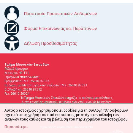
Προστασία Προσωπικών Δεδομένων
Φόρμα Επικοινωνίας και Παραπόνων
Δήλωση Προσβασιμότητας
Τμήμα Μουσικών Σπουδών
Παλαιό Φρούριο
Κέρκυρα, 49 131
Τηλέφωνα επικοινωνίας:
Γραμματεία ΤΜΣ: 26610 87522
Πρόγραμμα Μεταπτυχιακών Σπουδών ΤΜΣ: 26610 87523
Βιβλιοθήκη: 26610 87512
Fax: 26610 26024
Το Τμήμα Μουσικών Σπουδών στηρίζει το πρόγραμμα σύνθεσης
& επεξεργασίας μουσικού κειμένου ανοιχτού κώδικα MuseScore
Αυτός ο ιστοχώρος χρησιμοποιεί cookies για τη συλλογή πληροφοριών
σχετικά με τη χρήση του από επισκέπτες, με στόχο την κάλυψη των
αναγκών τους καθώς και τη βελτίωση του περιεχομένου του ιστοχώρου.
Περισσότερα
Σχεδιασμός λογότυπου: Simona Sarchi