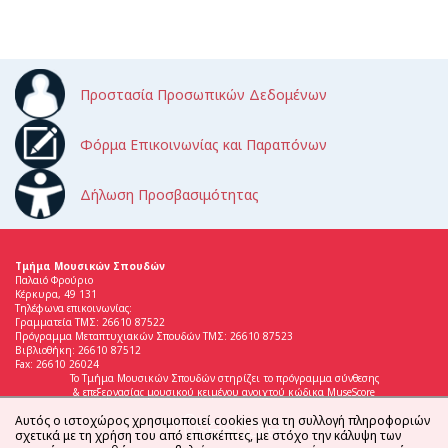
Προστασία Προσωπικών Δεδομένων
Φόρμα Επικοινωνίας και Παραπόνων
Δήλωση Προσβασιμότητας
Τμήμα Μουσικών Σπουδών
Παλαιό Φρούριο
Κέρκυρα, 49 131
Τηλέφωνα επικοινωνίας:
Γραμματεία ΤΜΣ: 26610 87522
Πρόγραμμα Μεταπτυχιακών Σπουδών ΤΜΣ: 26610 87523
Βιβλιοθήκη: 26610 87512
Fax: 26610 26024
Το Τμήμα Μουσικών Σπουδών στηρίζει το πρόγραμμα σύνθεσης
& επεξεργασίας μουσικού κειμένου ανοιχτού κώδικα MuseScore
Αυτός ο ιστοχώρος χρησιμοποιεί cookies για τη συλλογή πληροφοριών
σχετικά με τη χρήση του από επισκέπτες, με στόχο την κάλυψη των