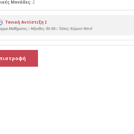
ικές Μονάδες
: 2
Τονική Αντίστιξη Ι
αμμα Μαθήματος :: Mέγεθος: 86 KB :: Τύπος: Kείμενο Word
πιστροφή