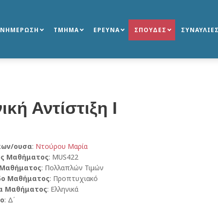
ΕΝΗΜΕΡΩΣΗ
ΤΜΗΜΑ
ΕΡΕΥΝΑ
ΣΠΟΥΔΕΣ
ΣΥΝΑΥΛΙΕ
ική Αντίστιξη Ι
κων/ουσα
:
Ντούρου Μαρία
ός Μαθήματος
: MUS422
 Μαθήματος
: Πολλαπλών Τιμών
δο Μαθήματος
: Προπτυχιακό
α Μαθήματος
: Ελληνικά
ο
: Δ΄